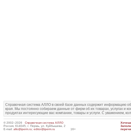
Справочная система АЛЛО в своей базе данных содержит информацию об
края. Мы постоянно собираем данные от фирм об их товарах, услугах и к
продуктах интересующие вас компании, товары и услуги. С уважением, ко
© 2002–2026
Справочная система АЛЛО
Хочешь
Россия, 614045, г. Пермь, ул. Куйбышева, 2
Запол
E-mail:
allo@iperm.ru
;
editor@iperm.ru
16+
перечи