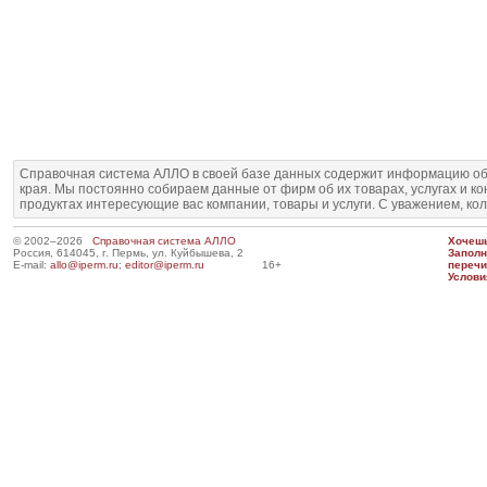
Справочная система АЛЛО в своей базе данных содержит информацию об
края. Мы постоянно собираем данные от фирм об их товарах, услугах и к
продуктах интересующие вас компании, товары и услуги. С уважением, ко
© 2002–2026
Справочная система АЛЛО
Хочешь
Россия, 614045, г. Пермь, ул. Куйбышева, 2
Запол
E-mail:
allo@iperm.ru
;
editor@iperm.ru
16+
перечи
Услови