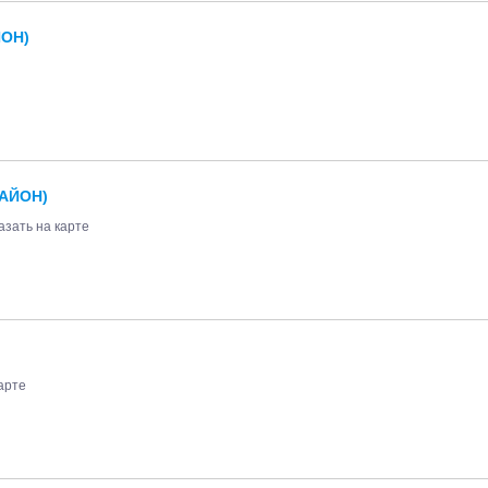
ОН)
АЙОН)
азать на карте
арте