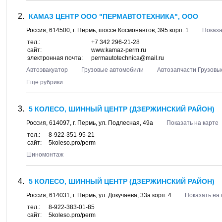
КАМАЗ ЦЕНТР ООО "ПЕРМАВТОТЕХНИКА", ООО
Россия,
614500
, г.
Пермь
, шоссе
Космонавтов, 395 корп. 1
Показа
тел.:
+7 342 296-21-28
сайт:
www.kamaz-perm.ru
электронная почта:
permautotechnica@mail.ru
Автоэвакуатор
Грузовые автомобили
Автозапчасти Грузовы
Еще рубрики
5 КОЛЕСО, ШИННЫЙ ЦЕНТР (ДЗЕРЖИНСКИЙ РАЙОН)
Россия,
614097
, г.
Пермь
, ул.
Подлесная, 49а
Показать на карте
тел.:
8-922-351-95-21
сайт:
5koleso.pro/perm
Шиномонтаж
5 КОЛЕСО, ШИННЫЙ ЦЕНТР (ДЗЕРЖИНСКИЙ РАЙОН)
Россия,
614031
, г.
Пермь
, ул.
Докучаева, 33а корп. 4
Показать на 
тел.:
8-922-383-01-85
сайт:
5koleso.pro/perm