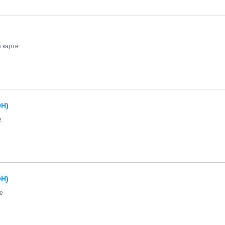
 карте
Н)
е
Н)
е