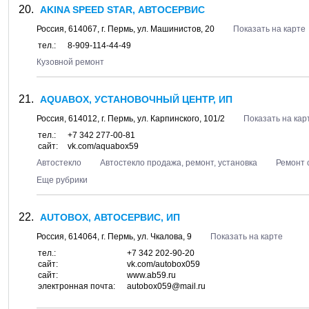
AKINA SPEED STAR, АВТОСЕРВИС
Россия,
614067
, г.
Пермь
, ул.
Машинистов, 20
Показать на карте
тел.:
8-909-114-44-49
Кузовной ремонт
AQUABOX, УСТАНОВОЧНЫЙ ЦЕНТР, ИП
Россия,
614012
, г.
Пермь
, ул.
Карпинского, 101/2
Показать на кар
тел.:
+7 342 277-00-81
сайт:
vk.com/aquabox59
Автостекло
Автостекло продажа, ремонт, установка
Ремонт 
Еще рубрики
AUTOBOX, АВТОСЕРВИС, ИП
Россия,
614064
, г.
Пермь
, ул.
Чкалова, 9
Показать на карте
тел.:
+7 342 202-90-20
сайт:
vk.com/autobox059
сайт:
www.ab59.ru
электронная почта:
autobox059@mail.ru