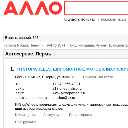
Область поиска:
Пермский край
Всего компаний: 303
Каталог Рубрик Перми
»
ТРАНСПОРТ
»
Обслуживание, Ремонт Транспорта
Автосервис. Пермь
PITSTOPWHEELS, ШИНОМОНТАЖ, МОТОВИЛИХИНСКИ
Россия,
614017
, г.
Пермь
, ул.
КИМ, 75
Показать на карте
тел.:
+7 342 255-43-21
сайт:
217.pneumatico.ru
сайт:
www.pitstopwheels.ru
электронная почта:
pit-stop@bk.ru
PitStopWheels предлагает следующие услуги: шиномонтаж, покраска 
шин азотом, покраска дисков
Шины, диски
Автоуслуги
Балансировка
Еще рубрики