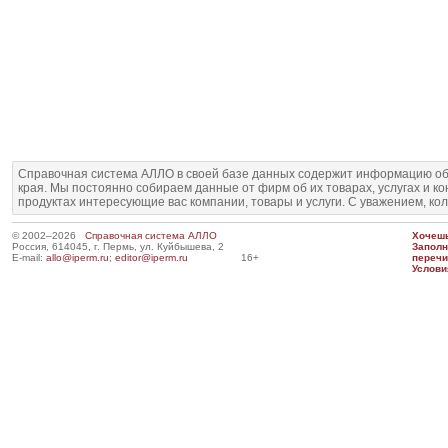
Справочная система АЛЛО в своей базе данных содержит информацию об
края. Мы постоянно собираем данные от фирм об их товарах, услугах и к
продуктах интересующие вас компании, товары и услуги. С уважением, ко
© 2002–2026
Справочная система АЛЛО
Хочешь
Россия, 614045, г. Пермь, ул. Куйбышева, 2
Запол
E-mail:
allo@iperm.ru
;
editor@iperm.ru
16+
перечи
Услови