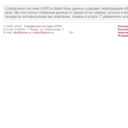
Справочная система АЛЛО в своей базе данных содержит информацию об
края. Мы постоянно собираем данные от фирм об их товарах, услугах и к
продуктах интересующие вас компании, товары и услуги. С уважением, ко
© 2002–2026
Справочная система АЛЛО
Хочешь
Россия, 614045, г. Пермь, ул. Куйбышева, 2
Запол
E-mail:
allo@iperm.ru
;
editor@iperm.ru
16+
перечи
Услови