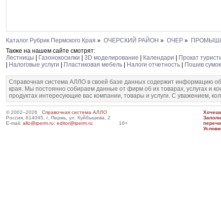
Каталог Рубрик Пермского Края
»
ОЧЕРСКИЙ РАЙОН
»
ОЧЕР
»
ПРОМЫШ
Также на нашем сайте смотрят:
Лестницы
|
Газонокосилки
|
3D моделирование
|
Календари
|
Прокат турист
|
Налоговые услуги
|
Пластиковая мебель
|
Налоги отчетность
|
Пошив сумок
Справочная система АЛЛО в своей базе данных содержит информацию об
края. Мы постоянно собираем данные от фирм об их товарах, услугах и к
продуктах интересующие вас компании, товары и услуги. С уважением, ко
© 2002–2026
Справочная система АЛЛО
Хочешь
Россия, 614045, г. Пермь, ул. Куйбышева, 2
Запол
E-mail:
allo@iperm.ru
;
editor@iperm.ru
16+
перечи
Услови