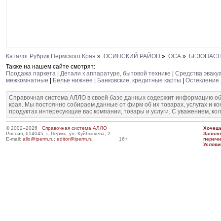
Каталог Рубрик Пермского Края
»
ОСИНСКИЙ РАЙОН
»
ОСА
»
БЕЗОПАС
Также на нашем сайте смотрят:
Продажа паркета
|
Детали к аппаратуре, бытовой технике
|
Средства эваку
межкомнатные
|
Белье нижнее
|
Банковские, кредитные карты
|
Остекление
Справочная система АЛЛО в своей базе данных содержит информацию об
края. Мы постоянно собираем данные от фирм об их товарах, услугах и к
продуктах интересующие вас компании, товары и услуги. С уважением, ко
© 2002–2026
Справочная система АЛЛО
Хочешь
Россия, 614045, г. Пермь, ул. Куйбышева, 2
Запол
E-mail:
allo@iperm.ru
;
editor@iperm.ru
16+
перечи
Услови