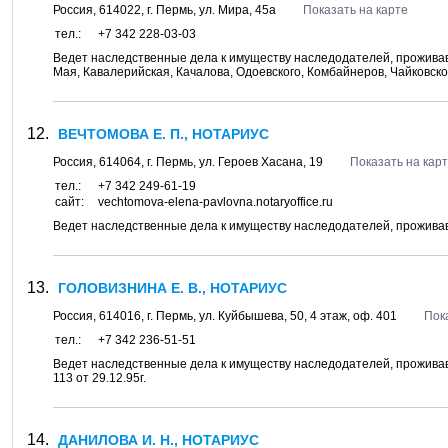
Россия,
614022
, г.
Пермь
, ул.
Мира, 45а
Показать на карте
тел.:
+7 342 228-03-03
Ведет наследственные дела к имуществу наследодателей, проживав
Мая, Кавалерийская, Качалова, Одоевского, Комбайнеров, Чайковско
ВЕЧТОМОВА Е. П., НОТАРИУС
Россия,
614064
, г.
Пермь
, ул.
Героев Хасана, 19
Показать на кар
тел.:
+7 342 249-61-19
сайт:
vechtomova-elena-pavlovna.notaryoffice.ru
Ведет наследственные дела к имуществу наследодателей, проживавш
ГОЛОВИЗНИНА Е. В., НОТАРИУС
Россия,
614016
, г.
Пермь
, ул.
Куйбышева, 50
, 4 этаж, оф. 401
Пок
тел.:
+7 342 236-51-51
Ведет наследственные дела к имуществу наследодателей, проживавши
113 от 29.12.95г.
ДАНИЛОВА И. Н., НОТАРИУС