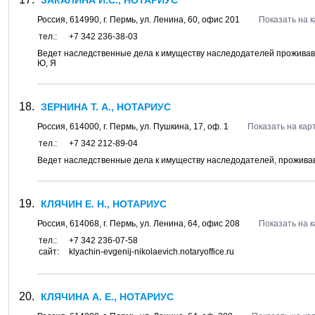
ЗАКАЛИНА И.С., НОТАРИУС
Россия,
614990
, г.
Пермь
, ул.
Ленина, 60
, офис 201
Показать на 
тел.:
+7 342 236-38-03
Ведет наследственные дела к имуществу наследодателей проживавши
Ю, Я
ЗЕРНИНА Т. А., НОТАРИУС
Россия,
614000
, г.
Пермь
, ул.
Пушкина, 17
, оф. 1
Показать на кар
тел.:
+7 342 212-89-04
Ведет наследственные дела к имуществу наследодателей, проживавши
КЛЯЧИН Е. Н., НОТАРИУС
Россия,
614068
, г.
Пермь
, ул.
Ленина, 64
, офис 208
Показать на 
тел.:
+7 342 236-07-58
сайт:
klyachin-evgenij-nikolaevich.notaryoffice.ru
КЛЯЧИНА А. Е., НОТАРИУС