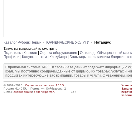
Каталог Рубрик Перми
»
ЮРИДИЧЕСКИЕ УСЛУГИ
»
Нотариус
Также на нашем сайте смотрят:
Подготовка К школе
|
Оценка оборудования
|
Ортопед
|
Облицовочный кирпи
Профили
|
Капуста оптом
|
Кладбища
|
Больницы, поликлиники Дзержинско
Справочная система АЛЛО в своей базе данных содержит информацию об
края. Мы постоянно собираем данные от фирм об их товарах, услугах и к
продуктах интересующие вас компании, товары и услуги. С уважением, ко
© 2002–2026
Справочная система АЛЛО
Хочешь
Россия, 614045, г. Пермь, ул. Куйбышева, 2
Запол
E-mail:
allo@iperm.ru
;
editor@iperm.ru
16+
перечи
Услови