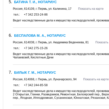
БАТИНА Т. И., НОТАРИУС
Россия,
614109
, г.
Пермь
, ул.
Калинина, 17
Показать на карте
тел.:
+7 342 253-24-86
Ведет наследственные дела к имуществу наследодателей, проживавш
БЕСПАЛОВА М. А., НОТАРИУС
Россия,
614038
, г.
Пермь
, ул.
Академика Веденеева, 81
Показать 
тел.:
+7 342 275-15-26
Ведет наследственные дела к имуществу наследодателей, прожива
Чапаевский, Кислотные Дачи
БИЛЫК Г. М., НОТАРИУС
Россия,
614068
, г.
Пермь
, ул.
Луначарского, 94
Показать на карте
тел.:
+7 342 244-85-58
Ведет наследственные дела к имуществу наследодателей, проживавш
2 Открытая, Глинки, Разведчиков, Ремонтная, Белоярский пер., Вер
пер., Ягодная, Ипподромная, Сусанинская, Юннатская, Рязанская, 