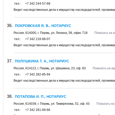
тел.:
+7 342 244-57-68
Ведет наследственные дела к имуществу наследодателей, проживав
ПОКРОВСКАЯ Я. В., НОТАРИУС
Россия,
614000
, г.
Пермь
, ул.
Ленина, 58
, офис 718
Показать на 
тел.:
+7 342 218-68-07
Ведет наследственные дела к имуществу наследодателей, проживав
ПОЛУШКИНА Т. А., НОТАРИУС
Россия,
614113
, г.
Пермь
, ул.
Шишкина, 23
, оф. 83
Показать на ка
тел.:
+7 342 282-85-94
Ведет наследственные дела к имуществу наследодателей, проживавши
ПОТАПОВА И. П., НОТАРИУС
Россия,
614039
, г.
Пермь
, ул.
Тимирязева, 52
, оф. 43
Показать на
тел.:
+7 342 281-69-66