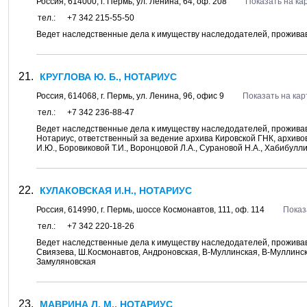
Россия,
614000
, г.
Пермь
, ул.
Ленина, 64
, оф. 208
Показать на ка
тел.:
+7 342 215-55-50
Ведет наследственные дела к имуществу наследодателей, проживавши
КРУГЛОВА Ю. Б., НОТАРИУС
Россия,
614068
, г.
Пермь
, ул.
Ленина, 96
, офис 9
Показать на кар
тел.:
+7 342 236-88-47
Ведет наследственные дела к имуществу наследодателей, проживавши
Нотариус, ответственный за ведение архива Кировской ГНК, архив
И.Ю., Боровиковой Т.И., Воронцовой Л.А., Сурановой Н.А., Хабибулл
КУЛАКОВСКАЯ И.Н., НОТАРИУС
Россия,
614990
, г.
Пермь
, шоссе
Космонавтов, 111
, оф. 114
Показ
тел.:
+7 342 220-18-26
Ведет наследственные дела к имуществу наследодателей, проживав
Свиязева, Ш.Космонавтов, Андроновская, В-Муллинская, В-Муллинский
Замуляновская
МАВРИНА Л. М., НОТАРИУС