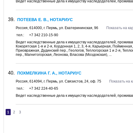
Ведет наследственные дела к имуществу наследодателей, проживавш
ПОТЕЕВА Е. В., НОТАРИУС
Россия,
614000
, г.
Пермь
, ул.
Екатерининская, 96
Показать на ка
тел.:
+7 342 210-15-90
Ведет наследственные дела к имуществу наследодателей, проживав
Кокорятская 1-я и 2-я, Кордонная 1, 2, 3, 4-я, Карьерная, Поймен
Приовражная, Дудинский пер., Геологов, Теплогорская 1 и 2-я, Тепл
пер., Магнитогорская, Леонова, Власова (Моздокская), ...
ПОХМЕЛКИНА Г. А., НОТАРИУС
Россия,
614094
, г.
Пермь
, ул.
Связистов, 24
, оф. 75
Показать на 
тел.:
+7 342 224-40-65
Ведет наследственные дела к имуществу наследодателей, проживавш
1
2
3