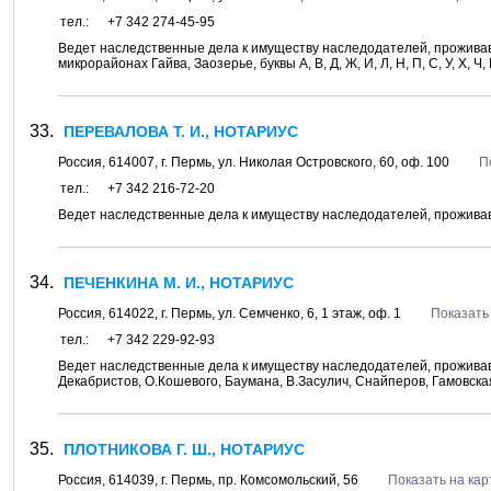
тел.:
+7 342 274-45-95
Ведет наследственные дела к имуществу наследодателей, проживав
микрорайонах Гайва, Заозерье, буквы А, В, Д, Ж, И, Л, Н, П, С, У, Х, Ч,
ПЕРЕВАЛОВА Т. И., НОТАРИУС
Россия,
614007
, г.
Пермь
, ул.
Николая Островского, 60
, оф. 100
П
тел.:
+7 342 216-72-20
Ведет наследственные дела к имуществу наследодателей, проживав
ПЕЧЕНКИНА М. И., НОТАРИУС
Россия,
614022
, г.
Пермь
, ул.
Семченко, 6
, 1 этаж, оф. 1
Показать
тел.:
+7 342 229-92-93
Ведет наследственные дела к имуществу наследодателей, проживав
Декабристов, О.Кошевого, Баумана, В.Засулич, Снайперов, Гамовска
ПЛОТНИКОВА Г. Ш., НОТАРИУС
Россия,
614039
, г.
Пермь
, пр.
Комсомольский, 56
Показать на кар