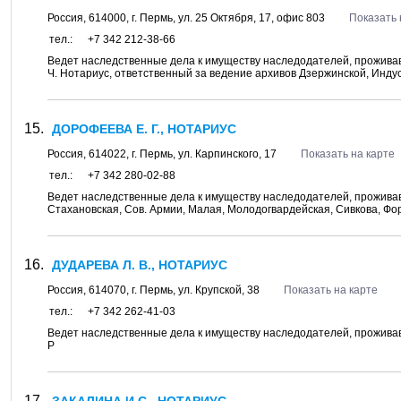
Россия,
614000
, г.
Пермь
, ул.
25 Октября, 17
, офис 803
Показать 
тел.:
+7 342 212-38-66
Ведет наследственные дела к имуществу наследодателей, проживавших
Ч. Нотариус, ответственный за ведение архивов Дзержинской, Инд
ДОРОФЕЕВА Е. Г., НОТАРИУС
Россия,
614022
, г.
Пермь
, ул.
Карпинского, 17
Показать на карте
тел.:
+7 342 280-02-88
Ведет наследственные дела к имуществу наследодателей, проживав
Стахановская, Сов. Армии, Малая, Молодогвардейская, Сивкова, Ф
ДУДАРЕВА Л. В., НОТАРИУС
Россия,
614070
, г.
Пермь
, ул.
Крупской, 38
Показать на карте
тел.:
+7 342 262-41-03
Ведет наследственные дела к имуществу наследодателей, проживавш
Р