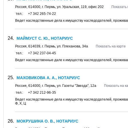
Россия,
614000
, г.
Пермь
, ул.
Уральская, 119
, офис 202
Показать 
тел.:
+7 342 265-74-22
Ведет наследственные дела к имуществу наследодателей, проживав
МАЙМУСТ С. Ю., НОТАРИУС
Россия,
614039
, г.
Пермь
, ул.
Плеханова, 34а
Показать на карте
тел.:
+7 342 237-04-45
Ведет наследственные дале к имуществу наследодателей, проживавш
МАХОВИКОВА А. А., НОТАРИУС
Россия,
614000
, г.
Пермь
, ул.
Газеты "Звезда", 12а
Показать на к
тел.:
+7 342 212-96-35
Ведет наследственные дела к имуществу наследодателей, проживавших
Ф, Х, Ц
МОКРУШИНА О. В., НОТАРИУС