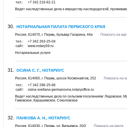
тел.:
+7 342 216-62-21
Ведет наследственные дела к имуществу наследодателй, проживавш
НОТАРИАЛЬНАЯ ПАЛАТА ПЕРМСКОГО КРАЯ
Россия,
614070
, г.
Пермь
, бульвар
Гагарина, 44а
Показать на кар
тел.:
+7 342 263-25-04
сайт:
www.notary59.ru
Нотариальные услуги
ОСИНА С. Г., НОТАРИУС
Россия,
614065
, г.
Пермь
, шоссе
Космонавтов, 252
Показать на к
тел.:
+7 342 296-25-66
сайт:
osina-svetlana-germanovna.notaryoffice.ru
Ведет наследственные дела по сельским поселениям: Лядовское, М
Гамовское, Курашимское, Соколовское
ПАНКОВА А. Н., НОТАРИУС
Россия,
614030
, г.
Пермь
, ул.
Вильямса, 20/2
Показать на карте