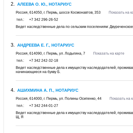
АЛЕЕВА О. Ю., НОТАРИУС
Россия,
614050
, г.
Пермь
, шоссе
Космонавтов, 353
Показать на к
тел.:
+7 342 296-26-52
Ведет наследственные дела по сельским поселениям: Двуреченское,
АНДРЕЕВА Е. Г., НОТАРИУС
Россия,
614090
, г.
Пермь
, ул.
Лодыгина, 7
Показать на карте
тел.:
+7 342 242-32-18
Ведет наследственные дела к имуществу наследодателей, проживав
начинающиеся на букву Б.
АШИХМИНА А. П., НОТАРИУС
Россия,
614000
, г.
Пермь
, ул.
Полины Осипенко, 44
Показать на 
тел.:
+7 342 244-01-27
Ведет наследственные дела к имуществу наследодателей, проживавш
Щ, Я