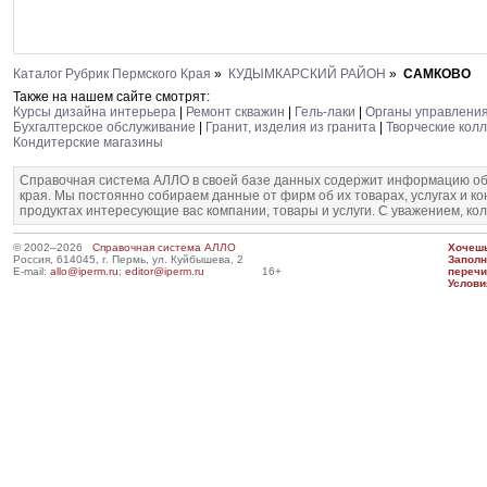
Каталог Рубрик Пермского Края
»
КУДЫМКАРСКИЙ РАЙОН
»
САМКОВО
Также на нашем сайте смотрят:
Курсы дизайна интерьера
|
Ремонт скважин
|
Гель-лаки
|
Органы управления
Бухгалтерское обслуживание
|
Гранит, изделия из гранита
|
Творческие кол
Кондитерские магазины
Справочная система АЛЛО в своей базе данных содержит информацию об
края. Мы постоянно собираем данные от фирм об их товарах, услугах и к
продуктах интересующие вас компании, товары и услуги. С уважением, ко
© 2002–2026
Справочная система АЛЛО
Хочешь
Россия, 614045, г. Пермь, ул. Куйбышева, 2
Запол
E-mail:
allo@iperm.ru
;
editor@iperm.ru
16+
перечи
Услови