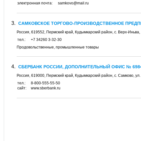
электронная почта:
samkovo@mail.ru
САМКОВСКОЕ ТОРГОВО-ПРОИЗВОДСТВЕННОЕ ПРЕДП
Россия,
619552
,
Пермский край, Кудымкарский район
, с.
Верх-Иньва
,
тел.:
+7 34260 3-32-30
Продовольственные, промышленные товары
СБЕРБАНК РОССИИ, ДОПОЛНИТЕЛЬНЫЙ ОФИС № 6984
Россия,
619000
,
Пермский край, Кудымкарский район
, с.
Самково
, ул
тел.:
8-800-555-55-50
сайт:
www.sberbank.ru