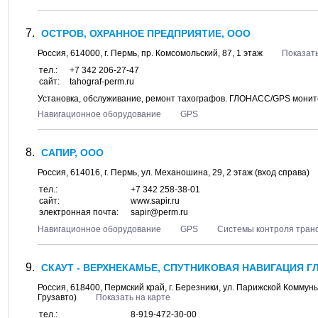
ОСТРОВ, ОХРАННОЕ ПРЕДПРИЯТИЕ, ООО
Россия,
614000
, г.
Пермь
, пр.
Комсомольский, 87
, 1 этаж
Показать
тел.:
+7 342 206-27-47
сайт:
tahograf-perm.ru
Установка, обслуживание, ремонт тахографов. ГЛОНАСС/GPS монит
Навигационное оборудование
GPS
САПИР, ООО
Россия,
614016
, г.
Пермь
, ул.
Механошина, 29
, 2 этаж (вход справа)
тел.:
+7 342 258-38-01
сайт:
www.sapir.ru
электронная почта:
sapir@perm.ru
Навигационное оборудование
GPS
Системы контроля тран
СКАУТ - ВЕРХНЕКАМЬЕ, СПУТНИКОВАЯ НАВИГАЦИЯ Г
Россия,
618400
,
Пермский край
, г.
Березники
, ул.
Парижской Коммуны
Грузавто)
Показать на карте
тел.:
8-919-472-30-00