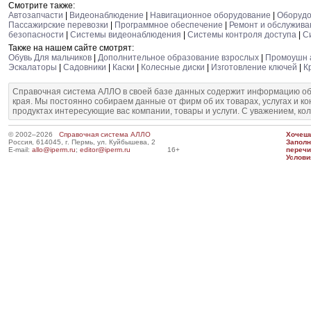
Смотрите также:
Автозапчасти
|
Видеонаблюдение
|
Навигационное оборудование
|
Оборудо
Пассажирские перевозки
|
Программное обеспечение
|
Ремонт и обслужива
безопасности
|
Системы видеонаблюдения
|
Системы контроля доступа
|
С
Также на нашем сайте смотрят:
Обувь Для мальчиков
|
Дополнительное образование взрослых
|
Промоушн 
Эскалаторы
|
Садовники
|
Каски
|
Колесные диски
|
Изготовление ключей
|
К
Справочная система АЛЛО в своей базе данных содержит информацию об
края. Мы постоянно собираем данные от фирм об их товарах, услугах и к
продуктах интересующие вас компании, товары и услуги. С уважением, ко
© 2002–2026
Справочная система АЛЛО
Хочешь
Россия, 614045, г. Пермь, ул. Куйбышева, 2
Запол
E-mail:
allo@iperm.ru
;
editor@iperm.ru
16+
перечи
Услови