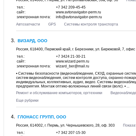
Россия,
614000
, г.
Пермь
, ул.
Петропавловская, 59а
, оф. 56
Показ
тел.:
+7 342 209-45-45
сайт:
www.avtonavigator-perm.ru
электронная почта:
info@avtonavigator-perm.ru
Автозапчасти
GPS
Системы контроля транспорта
ВИЗАРД, ООО
Россия,
618400
,
Пермский край
, г.
Березники
, ул.
Бирюковой, 7
, офис
тел.:
+7 3424 21-30-21
сайт:
www.wizard.perm.ru
электронная почта:
wizard_ber@mail.ru
• Системы безопасности (видеонаблюдение, СКУД, охранные систем
систем видеонаблюдения, систем контроля доступа, охранно-пожар
индивидуальных, коллективных, аудио, видео. Системы видеонаблю
предприятия. Монтаж оптико-волоконных линий связи (волс). • ...
Ремонт и обслуживание компьютеров, оргтехники
Видеонаблюд
Еще рубрики
ГЛОНАСС ГРУПП, ООО
Россия,
614002
, г.
Пермь
, ул.
Чернышевского, 28
, оф. 303
Показа
тел.:
+7 342 207-15-30