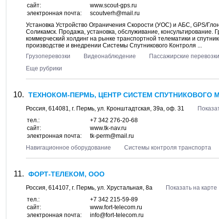
сайт:
www.scout-gps.ru
электронная почта:
scoutverh@mail.ru
Установка Устройство Ограничения Скорости (УОС) и АБС, GPS/Глон
Соликамск. Продажа, установка, обслуживание, консультирование. Г
коммерческий холдинг на рынке транспортной телематики и спутни
производстве и внедрении Системы Спутникового Контроля ...
Грузоперевозки
Видеонаблюдение
Пассажирские перевозк
Еще рубрики
ТЕХНОКОМ-ПЕРМЬ, ЦЕНТР СИСТЕМ СПУТНИКОВОГО 
Россия,
614081
, г.
Пермь
, ул.
Кронштадтская, 39а
, оф. 31
Показат
тел.:
+7 342 276-20-68
сайт:
www.tk-nav.ru
электронная почта:
tk-perm@mail.ru
Навигационное оборудование
Системы контроля транспорта
ФОРТ-ТЕЛЕКОМ, ООО
Россия,
614107
, г.
Пермь
, ул.
Хрустальная, 8а
Показать на карте
тел.:
+7 342 215-59-89
сайт:
www.fort-telecom.ru
электронная почта:
info@fort-telecom.ru