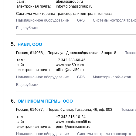
сайт:
glonassgroup.ru
электронная почта:
info@glonassgroup.ru
Системы мониторинга транспорта и контроля топлива
Навигационное оборудование
GPS
Системы контроля тран
Еще рубрики
НАВИ, ООО
Россия,
614058
, г.
Пермь
, ул.
Деревообделочная, 3 корп. 8
Показа
тел.:
+7 342 238-60-46
сайт:
www.navi59.com
электронная почта:
office@navi59.ru
Навигационное оборудование
GPS
Мониторинг объектов
Еще рубрики
ОМНИКОММ ПЕРМЬ, ООО
Россия,
614077
, г.
Пермь
, бульвар
Гагарина, 46
, оф. 803
Показать
тел.:
+7 342 215-10-24
сайт:
www.omnicomm59.ru
электронная почта:
perm@omnicomm.ru
Навигационное оборудование
Системы контроля транспорта