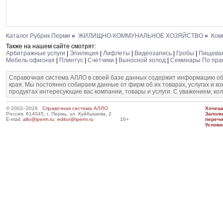
Каталог Рубрик Перми
»
ЖИЛИЩНО-КОММУНАЛЬНОЕ ХОЗЯЙСТВО
»
Ком
Также на нашем сайте смотрят:
Арбитражные услуги
|
Эпиляция
|
Лифлеты
|
Видеозапись
|
Гробы
|
Пищева
Мебель офисная
|
Плинтус
|
Счетчики
|
Выносной холод
|
Семинары По пра
Справочная система АЛЛО в своей базе данных содержит информацию об
края. Мы постоянно собираем данные от фирм об их товарах, услугах и к
продуктах интересующие вас компании, товары и услуги. С уважением, ко
© 2002–2026
Справочная система АЛЛО
Хочешь
Россия, 614045, г. Пермь, ул. Куйбышева, 2
Запол
E-mail:
allo@iperm.ru
;
editor@iperm.ru
16+
перечи
Услови