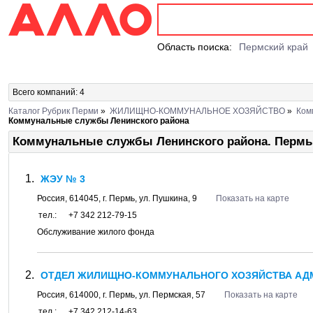
Область поиска:
Пермский край
Всего компаний: 4
Каталог Рубрик Перми
»
ЖИЛИЩНО-КОММУНАЛЬНОЕ ХОЗЯЙСТВО
»
Ком
Коммунальные службы Ленинского района
Коммунальные службы Ленинского района. Пермь
ЖЭУ № 3
Россия,
614045
, г.
Пермь
, ул.
Пушкина, 9
Показать на карте
тел.:
+7 342 212-79-15
Обслуживание жилого фонда
ОТДЕЛ ЖИЛИЩНО-КОММУНАЛЬНОГО ХОЗЯЙСТВА АД
Россия,
614000
, г.
Пермь
, ул.
Пермская, 57
Показать на карте
тел.:
+7 342 212-14-63