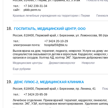
Россия,
614990
, г.
Пермь
, ул.
Пушкина, 85
, 3 этаж
Показать на ка
тел.:
+7 342 239-31-34
сайт:
pkkb.perm.ru
Краевые лечебные учреждения на территории г. Перми
Гинекол
ГОСПИТАЛЪ, МЕДИЦИНСКИЙ ЦЕНТР, ООО
Россия,
618400
,
Пермский край
, г.
Березники
, ул.
Ломоносова, 98
(пр
тел.:
+7 3424 20-10-29
электронная почта:
hospital59@bk.ru
Вызов врача на дом, терапевт, педиатр, невролог. Услуги на дому: 
специалистов оказываются детям и взрослым. Кардиолог, невролог, н
органов и сосудов. Холтер АД, холтер ЭКГ. Удаление доброкачествен
Медицинские центры
Дерматовенеролог
Невролог
Еще рубрики
ДЕНС ПЛЮС-2, МЕДИЦИНСКАЯ КЛИНИКА
Россия,
618400
,
Пермский край
, г.
Березники
, пр.
Ленина, 41
Пок
тел.:
+7 3424 20-95-39
Лечебное отделение. Прием врачей: терапевт, кардиолог, гинеколог, 
онколог. ЭКГ, УЗИ, холтеровское мониторирование. Удаление шипиц