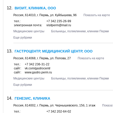
ВИЗИТ, КЛИНИКА, ООО
Россия,
614010
, г.
Пермь
, ул.
Куйбышева, 96
Показать на карте
тел.:
+7 342 235-26-99
электронная почта:
visitperm@mail.ru
Медицинские центры
Больницы, поликлиники, клиники Перми
Еще рубрики
ГАСТРОЦЕНТР, МЕДИЦИНСКИЙ ЦЕНТР, ООО
Россия,
614068
, г.
Пермь
, ул.
Попова, 27
Показать на карте
тел.:
+7 342 236-31-22
сайт:
vk.com/gastrocentr
сайт:
www.gastro.perm.ru
Медицинские центры
Больницы, поликлиники, клиники Перми
Еще рубрики
ГЕНЕЗИС, КЛИНИКА
Россия,
614002
, г.
Пермь
, ул.
Чернышевского, 15б
, 1 этаж
Показа
тел.:
+7 342 202-64-02