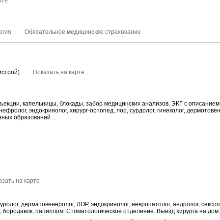
рте
огия
Обязательное медицинское страхование
истрой)
Показать на карте
инъекции, капельницы, блокады, забор медицинских анализов, ЭКГ с описанием
ефролог, эндокринолог, хирург-ортопед, лор, сурдолог, гинеколог, дермотове
ных образований ...
азать на карте
уролог, дерматовенеролог, ЛОР, эндокринолог, невропатолог, андролог, сексоп
, бородавок, папиллом. Стоматологическое отделение. Выезд хирурга на дом.