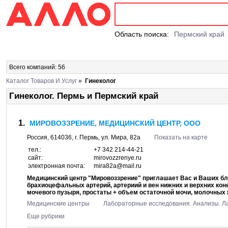
Область поиска:
Пермский край
Всего компаний: 56
Каталог Товаров И Услуг
»
Гинеколог
Гинеколог. Пермь и Пермский край
МИРОВОЗЗРЕНИЕ, МЕДИЦИНСКИЙ ЦЕНТР, ООО
Россия,
614036
, г.
Пермь
, ул.
Мира, 82а
Показать на карте
тел.:
+7 342 214-44-21
сайт:
mirovozzrenye.ru
электронная почта:
mira82a@mail.ru
Медицинский центр "Мировоззрение" приглашает Вас и Ваших бли
брахиоцефальных артерий, артериий и вен нижних и верхних кон
мочевого пузыря, простаты + объем остаточной мочи, молочных ж
Медицинские центры
Лабораторные исследования. Анализы. Л
Еще рубрики