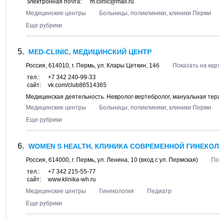
электронная почта:
m.clinic@mail.ru
Медицинские центры
Больницы, поликлиники, клиники Перми
Еще рубрики
MED-CLINIC, МЕДИЦИНСКИЙ ЦЕНТР
Россия,
614010
, г.
Пермь
, ул.
Клары Цеткин, 14б
Показать на кар
тел.:
+7 342 240-99-33
сайт:
vk.com/club86514365
Медицинская деятельность. Невролог-вертебролог, мануальная терап
Медицинские центры
Больницы, поликлиники, клиники Перми
Еще рубрики
WOMEN S HEALTH, КЛИНИКА СОВРЕМЕННОЙ ГИНЕКО
Россия,
614000
, г.
Пермь
, ул.
Ленина, 10
(вход с ул. Пермская)
По
тел.:
+7 342 215-55-77
сайт:
www.klinika-wh.ru
Медицинские центры
Гинекология
Педиатр
Еще рубрики