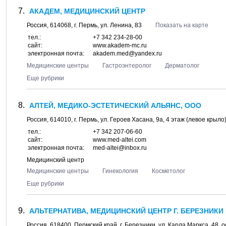
АКАДЕМ, МЕДИЦИНСКИЙ ЦЕНТР
Россия,
614068
, г.
Пермь
, ул.
Ленина, 83
Показать на карте
тел.:
+7 342 234-28-00
сайт:
www.akadem-mc.ru
электронная почта:
akadem.med@yandex.ru
Медицинские центры
Гастроэнтеролог
Дерматолог
Еще рубрики
АЛТЕЙ, МЕДИКО-ЭСТЕТИЧЕСКИЙ АЛЬЯНС, ООО
Россия,
614010
, г.
Пермь
, ул.
Героев Хасана, 9а
, 4 этаж (левое крыло
тел.:
+7 342 207-06-60
сайт:
www.med-altei.com
электронная почта:
med-altei@inbox.ru
Медицинский центр
Медицинские центры
Гинекология
Косметолог
Еще рубрики
АЛЬТЕРНАТИВА, МЕДИЦИНСКИЙ ЦЕНТР Г. БЕРЕЗНИКИ
Россия,
618400
,
Пермский край
, г.
Березники
, ул.
Карла Маркса, 48
, 