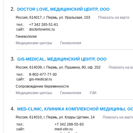
DOCTOR LOVE, МЕДИЦИНСКИЙ ЦЕНТР, ООО
Россия,
614017
, г.
Пермь
, ул.
Уральская, 103
Показать на карте
тел.:
+7 342 265-51-61
сайт:
doctorlovemc.ru
Гинекология
Медицинские центры
Гинекология
GIS-MEDICAL, МЕДИЦИНСКИЙ ЦЕНТР, ООО
Россия,
614039
, г.
Пермь
, ул.
Пушкина, 80
, оф. 202
Показать на к
тел.:
8-902-477-77-30
сайт:
gis-medical.ru
Сопровождение беременности
Медицинские центры
Гинекология
УЗИ
MED-CLINIC, КЛИНИКА КОМПЛЕКСНОЙ МЕДИЦИНЫ, О
Россия,
614010
, г.
Пермь
, ул.
Клары Цеткин, 14
Показать на карт
тел.:
+7 342 288-55-93
сайт:
med-clin.ru