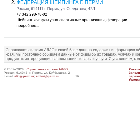
ФЕДЕРАЦИЯ ШЕЙПИНГА Г. ПЕРМИ
Россия, 614111 г. Пермь, ул. Солдатова, 42/1
+7 342 298-78-02
Шейпинг. Физкультурно-спортивные организации, федерации
подробнее...
Справочная система АЛЛО в своей базе данных содержит информацию об
края. Мы постоянно собираем данные от фирм об их товарах, услугах и к
продуктах интересующие вас компании, товары и услуги. С уважением, ко
© 2002–2026
Справочная система АЛЛО
Хочешь
Россия, 614045, г. Пермь, ул. Куйбышева, 2
Запол
E-mail:
allo@iperm.ru
;
editor@iperm.ru
16+
перечи
Услови