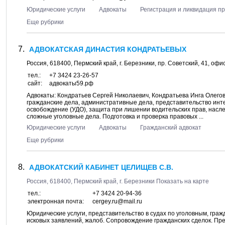
Юридические услуги
Адвокаты
Регистрация и ликвидация п
Еще рубрики
АДВОКАТСКАЯ ДИНАСТИЯ КОНДРАТЬЕВЫХ
Россия,
618400
,
Пермский край
, г.
Березники
, пр.
Советский, 41
, офи
тел.:
+7 3424 23-26-57
сайт:
адвокаты59.рф
Адвокаты: Кондратьев Сергей Николаевич, Кондратьева Инга Олегов
гражданские дела, административные дела, представительство инте
освобождение (УДО), защита при лишении водительских прав, нас
сложные уголовные дела. Подготовка и проверка правовых ...
Юридические услуги
Адвокаты
Гражданский адвокат
Еще рубрики
АДВОКАТСКИЙ КАБИНЕТ ЦЕЛИЩЕВ С.В.
Россия,
618400
,
Пермский край
, г.
Березники
Показать на карте
тел.:
+7 3424 20-94-36
электронная почта:
cergey.ru@mail.ru
Юридические услуги, представительство в судах по уголовным, гра
исковых заявлений, жалоб. Сопровождение гражданских сделок. Пр