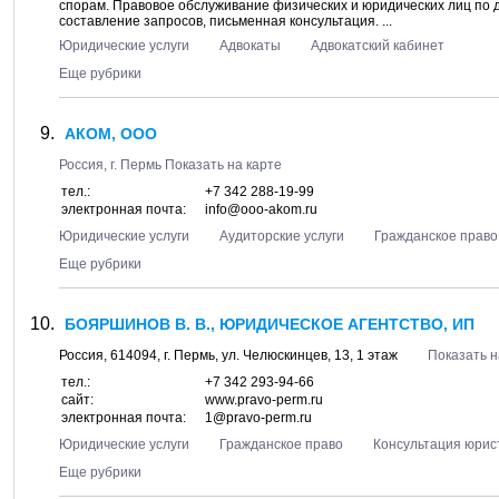
спорам. Правовое обслуживание физических и юридических лиц по д
составление запросов, письменная консультация. ...
Юридические услуги
Адвокаты
Адвокатский кабинет
Еще рубрики
АКОМ, ООО
Россия, г.
Пермь
Показать на карте
тел.:
+7 342 288-19-99
электронная почта:
info@ooo-akom.ru
Юридические услуги
Аудиторские услуги
Гражданское право
Еще рубрики
БОЯРШИНОВ В. В., ЮРИДИЧЕСКОЕ АГЕНТСТВО, ИП
Россия,
614094
, г.
Пермь
, ул.
Челюскинцев, 13
, 1 этаж
Показать н
тел.:
+7 342 293-94-66
сайт:
www.pravo-perm.ru
электронная почта:
1@pravo-perm.ru
Юридические услуги
Гражданское право
Консультация юрис
Еще рубрики