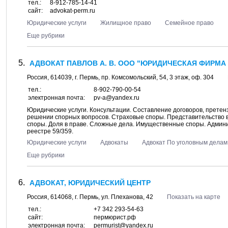
тел.:
8-912-785-14-41
сайт:
advokat-perm.ru
Юридические услуги
Жилищное право
Семейное право
Еще рубрики
АДВОКАТ ПАВЛОВ А. В. ООО "ЮРИДИЧЕСКАЯ ФИРМА
Россия,
614039
, г.
Пермь
, пр.
Комсомольский, 54
, 3 этаж, оф. 304
тел.:
8-902-790-00-54
электронная почта:
pv-a@yandex.ru
Юридические услуги. Консультации. Составление договоров, претенз
решении спорных вопросов. Страховые споры. Представительство
споры. Доля в праве. Сложные дела. Имущественные споры. Админ
реестре 59/359.
Юридические услуги
Адвокаты
Адвокат По уголовным делам
Еще рубрики
АДВОКАТ, ЮРИДИЧЕСКИЙ ЦЕНТР
Россия,
614068
, г.
Пермь
, ул.
Плеханова, 42
Показать на карте
тел.:
+7 342 293-54-63
сайт:
пермюрист.рф
электронная почта:
permurist@yandex.ru