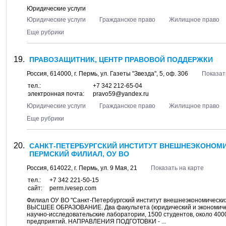
Юридические услуги
Юридические услуги
Гражданское право
Жилищное право
Еще рубрики
ПРАВОЗАЩИТНИК, ЦЕНТР ПРАВОВОЙ ПОДДЕРЖКИ
Россия,
614000
, г.
Пермь
, ул.
Газеты "Звезда", 5
, оф. 306
Показат
тел.:
+7 342 212-65-04
электронная почта:
pravo59@yandex.ru
Юридические услуги
Гражданское право
Жилищное право
Еще рубрики
САНКТ-ПЕТЕРБУРГСКИЙ ИНСТИТУТ ВНЕШНЕЭКОНОМИ
ПЕРМСКИЙ ФИЛИАЛ, ОУ ВО
Россия,
614022
, г.
Пермь
, ул.
9 Мая, 21
Показать на карте
тел.:
+7 342 221-50-15
сайт:
perm.ivesep.com
Филиал ОУ ВО "Санкт-Петербургский институт внешнеэкономических св
ВЫСШЕЕ ОБРАЗОВАНИЕ. Два факультета (юридический и экономическ
научно-исследовательские лаборатории, 1500 студентов, около 400
предприятий. НАПРАВЛЕНИЯ ПОДГОТОВКИ - ...