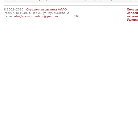
© 2002–2026
Справочная система АЛЛО
Хочешь
Россия, 614045, г. Пермь, ул. Куйбышева, 2
Запол
E-mail:
allo@iperm.ru
;
editor@iperm.ru
16+
перечи
Услови