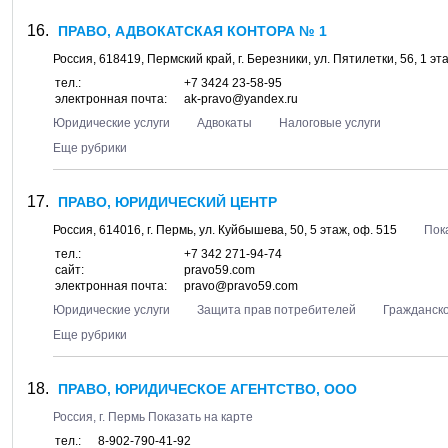
ПРАВО, АДВОКАТСКАЯ КОНТОРА № 1
Россия,
618419
,
Пермский край
, г.
Березники
, ул.
Пятилетки, 56
, 1 э
тел.:
+7 3424 23-58-95
электронная почта:
ak-pravo@yandex.ru
Юридические услуги
Адвокаты
Налоговые услуги
Еще рубрики
ПРАВО, ЮРИДИЧЕСКИЙ ЦЕНТР
Россия,
614016
, г.
Пермь
, ул.
Куйбышева, 50
, 5 этаж, оф. 515
Пок
тел.:
+7 342 271-94-74
сайт:
pravo59.com
электронная почта:
pravo@pravo59.com
Юридические услуги
Защита прав потребителей
Гражданск
Еще рубрики
ПРАВО, ЮРИДИЧЕСКОЕ АГЕНТСТВО, ООО
Россия, г.
Пермь
Показать на карте
тел.:
8-902-790-41-92