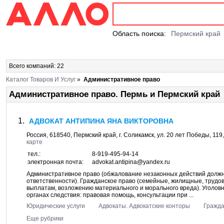
Область поиска:
Пермский край
Всего компаний: 22
Каталог Товаров И Услуг
»
Административное право
Административное право. Пермь и Пермский край
АДВОКАТ АНТИПИНА ЯНА ВИКТОРОВНА
Россия,
618540
,
Пермский край
, г.
Соликамск
, ул.
20 лет Победы, 119
карте
тел.:
8-919-495-94-14
электронная почта:
advokat.antipina@yandex.ru
Административное право (обжалование незаконных действий должн
ответственности). Гражданское право (семейные, жилищные, трудо
выплатам, возложению материального и морального вреда). Уголовно
органах следствия: правовая помощь, консультации при ...
Юридические услуги
Адвокаты. Адвокатские конторы
Гражда
Еще рубрики