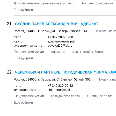
Дополнительное образование взрослых
Высшее образование
Еще рубрики
СУСЛОВ ПАВЕЛ АЛЕКСАНДРОВИЧ, АДВОКАТ
Россия,
614068
, г.
Пермь
, ул.
Екатерининская, 141
Показать на к
тел.:
+7 342 288-68-80
сайт:
адвокат-пермь.рф
электронная почта:
advokat59@bk.ru
Юридические услуги
Адвокаты
Адвокатский кабинет
Еще рубрики
ЧЕРЕМНЫХ И ПАРТНЕРЫ, ЮРИДИЧЕСКАЯ ФИРМА, ОО
Россия,
614000
, г.
Пермь
, ул.
Сибирская, 52
, оф. 301
Показать на
тел.:
+7 342 219-00-82
электронная почта:
chipperm@mail.ru
Юридические услуги
Гражданское право
Жилищное право
Еще рубрики