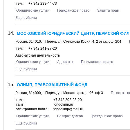
тел.:
+7 342 233-44-73
Юридические услуги
Гражданское право
Защита прав
Еще рубрики
МОСКОВСКИЙ ЮРИДИЧЕСКИЙ ЦЕНТР, ПЕРМСКИЙ ФИЛ
Россия,
614010
, г.
Пермь
, ул.
Смирнова Юрия, 4
, 2 этаж, оф. 204
тел.:
+7 342 241-27-20
Адвокатская деятельность
Юридические услуги
Адвокаты
Гражданское право
Еще рубрики
ОЛИМП, ПРАВОЗАЩИТНЫЙ ФОНД
Россия,
614000
, г.
Пермь
, ул.
Монастырская, 96
, оф.3
Показать н
тел.:
+7 342 202-23-20
сайт:
fondolimp.ru
электронная почта:
fondolimp@mail.ru
Юридические услуги
Возврат долгов
Гражданское право
Еще рубрики