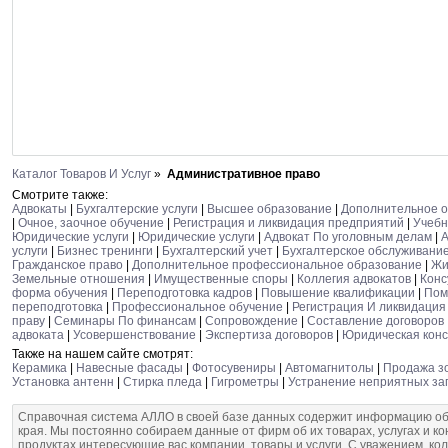
Каталог Товаров И Услуг
»
Административное право
Смотрите также:
Адвокаты
|
Бухгалтерские услуги
|
Высшее образование
|
Дополнительное о
|
Очное, заочное обучение
|
Регистрация и ликвидация предприятий
|
Учебн
Юридические услуги
|
Юридические услуги
|
Адвокат По уголовным делам
|
А
услуги
|
Бизнес тренинги
|
Бухгалтерский учет
|
Бухгалтерское обслуживани
Гражданское право
|
Дополнительное профессиональное образование
|
Жи
Земельные отношения
|
Имущественные споры
|
Коллегия адвокатов
|
Конс
форма обучения
|
Переподготовка кадров
|
Повышение квалификации
|
Пом
переподготовка
|
Профессиональное обучение
|
Регистрация И ликвидация
праву
|
Семинары По финансам
|
Сопровождение
|
Составление договоров
адвоката
|
Усовершенствование
|
Экспертиза договоров
|
Юридическая конс
Также на нашем сайте смотрят:
Керамика
|
Навесные фасады
|
Фотосувениры
|
Автомагнитолы
|
Продажа з
Установка антенн
|
Стирка пледа
|
Гигрометры
|
Устранение неприятных за
Справочная система АЛЛО в своей базе данных содержит информацию об
края. Мы постоянно собираем данные от фирм об их товарах, услугах и к
продуктах интересующие вас компании, товары и услуги. С уважением, ко