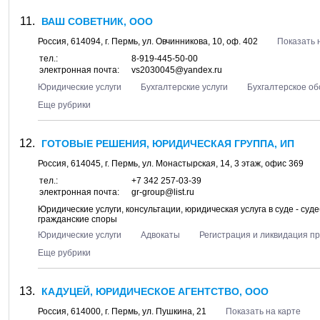
ВАШ СОВЕТНИК, ООО
Россия,
614094
, г.
Пермь
, ул.
Овчинникова, 10
, оф. 402
Показать 
тел.:
8-919-445-50-00
электронная почта:
vs2030045@yandex.ru
Юридические услуги
Бухгалтерские услуги
Бухгалтерское о
Еще рубрики
ГОТОВЫЕ РЕШЕНИЯ, ЮРИДИЧЕСКАЯ ГРУППА, ИП
Россия,
614045
, г.
Пермь
, ул.
Монастырская, 14
, 3 этаж, офис 369
тел.:
+7 342 257-03-39
электронная почта:
gr-group@list.ru
Юридические услуги, консультации, юридическая услуга в суде - суд
гражданские споры
Юридические услуги
Адвокаты
Регистрация и ликвидация п
Еще рубрики
КАДУЦЕЙ, ЮРИДИЧЕСКОЕ АГЕНТСТВО, ООО
Россия,
614000
, г.
Пермь
, ул.
Пушкина, 21
Показать на карте