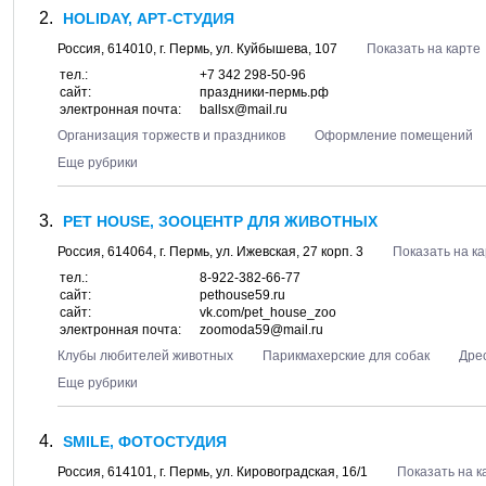
HOLIDAY, АРТ-СТУДИЯ
Россия,
614010
, г.
Пермь
, ул.
Куйбышева, 107
Показать на карте
тел.:
+7 342 298-50-96
сайт:
праздники-пермь.рф
электронная почта:
ballsx@mail.ru
Организация торжеств и праздников
Оформление помещений
Еще рубрики
PET HOUSE, ЗООЦЕНТР ДЛЯ ЖИВОТНЫХ
Россия,
614064
, г.
Пермь
, ул.
Ижевская, 27 корп. 3
Показать на к
тел.:
8-922-382-66-77
сайт:
pethouse59.ru
сайт:
vk.com/pet_house_zoo
электронная почта:
zoomoda59@mail.ru
Клубы любителей животных
Парикмахерские для собак
Дре
Еще рубрики
SMILE, ФОТОСТУДИЯ
Россия,
614101
, г.
Пермь
, ул.
Кировоградская, 16/1
Показать на к