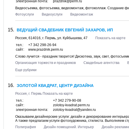
электронная почта:
prazdnik@perm.ru
Видеосъемка, фотосъемка, видеомонтаж, фотоколлаж. Создание ф
Фотоуслуги
Видеоуслуги
Видеомонтаж
ВЕДУЩИЙ СВАДЕБНИК ЕВГЕНИЙ ЗАХАРОВ, ИП
Россия,
614016
, г.
Пермь
, ул.
Куйбышева, 47
Показать на карте
тел.:
+7 342 298-26-94
сайт:
www.prazdnik.perm.ru
Слово лучится - праздник творится! Дискотека, звук, свет, фотосъе
Организация торжеств и праздников
Свадебные агентства
Еще рубрики
ЗОЛОТОЙ КВАДРАТ, ЦЕНТР ДИЗАЙНА
Россия, г.
Пермь
Показать на карте
тел.:
+7 342 279-90-08
сайт:
zolotoy-kvadrat.perm.ru
электронная почта:
zolotoy-kvadrat@yandex.ru
Оказываем дизайнерские услуги: дизайн и декорирование интерьер
А также предлагаем услуги фотохудожника, стилиста. Выполняем 
Полиграфия
Дизайн помещений. Интерьер
Дизайн реклам