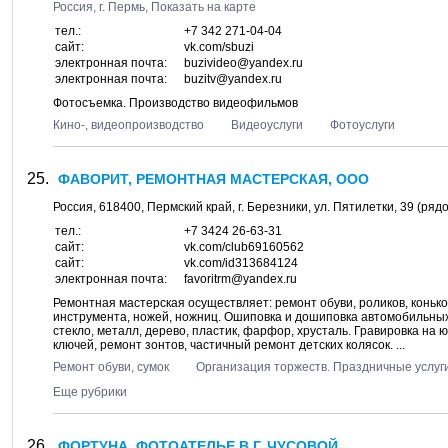
Россия, г.
Пермь
,
Показать на карте
тел.:
+7 342 271-04-04
сайт:
vk.com/sbuzi
электронная почта:
buzivideo@yandex.ru
электронная почта:
buzitv@yandex.ru
Фотосъемка. Производство видеофильмов
Кино-, видеопроизводство
Видеоуслуги
Фотоуслуги
ФАВОРИТ, РЕМОНТНАЯ МАСТЕРСКАЯ, ООО
Россия,
618400
,
Пермский край
, г.
Березники
, ул.
Пятилетки, 39
(рядо
тел.:
+7 3424 26-63-31
сайт:
vk.com/club69160562
сайт:
vk.com/id313684124
электронная почта:
favoritrm@yandex.ru
Ремонтная мастерская осуществляет: ремонт обуви, роликов, конько
инструмента, ножей, ножниц. Ошиповка и дошиповка автомобильных
стекло, металл, дерево, пластик, фарфор, хрусталь. Гравировка на
ключей, ремонт зонтов, частичный ремонт детских колясок. ...
Ремонт обуви, сумок
Организация торжеств. Праздничные услуг
Еще рубрики
ФОРТУНА, ФОТОАТЕЛЬЕ В Г. ЧУСОВОЙ