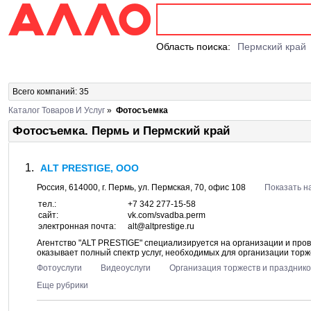
Область поиска:
Пермский край
Всего компаний: 35
Каталог Товаров И Услуг
»
Фотосъемка
Фотосъемка. Пермь и Пермский край
ALT PRESTIGE, ООО
Россия,
614000
, г.
Пермь
, ул.
Пермская, 70
, офис 108
Показать н
тел.:
+7 342 277-15-58
сайт:
vk.com/svadba.perm
электронная почта:
alt@altprestige.ru
Агентство "ALT PRESTIGE" специализируется на организации и про
оказывает полный спектр услуг, необходимых для организации торж
Фотоуслуги
Видеоуслуги
Организация торжеств и празднико
Еще рубрики