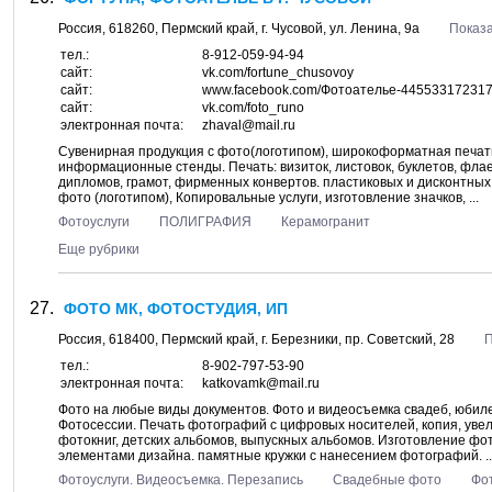
Россия,
618260
,
Пермский край
, г.
Чусовой
, ул.
Ленина, 9а
Показа
тел.:
8-912-059-94-94
сайт:
vk.com/fortune_chusovoy
сайт:
www.facebook.com/Фотоателье-44553317231
сайт:
vk.com/foto_runo
электронная почта:
zhaval@mail.ru
Сувенирная продукция с фото(логотипом), широкоформатная печать
информационные стенды. Печать: визиток, листовок, буклетов, фла
дипломов, грамот, фирменных конвертов. пластиковых и дисконтных 
фото (логотипом), Копировальные услуги, изготовление значков, ...
Фотоуслуги
ПОЛИГРАФИЯ
Керамогранит
Еще рубрики
ФОТО МК, ФОТОСТУДИЯ, ИП
Россия,
618400
,
Пермский край
, г.
Березники
, пр.
Советский, 28
П
тел.:
8-902-797-53-90
электронная почта:
katkovamk@mail.ru
Фото на любые виды документов. Фото и видеосъемка свадеб, юбиле
Фотосессии. Печать фотографий с цифровых носителей, копия, уве
фотокниг, детских альбомов, выпускных альбомов. Изготовление фо
элементами дизайна. памятные кружки с нанесением фотографий. ..
Фотоуслуги. Видеосъемка. Перезапись
Свадебные фото
Фо