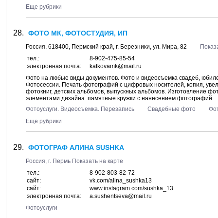
Еще рубрики
ФОТО МК, ФОТОСТУДИЯ, ИП
Россия,
618400
,
Пермский край
, г.
Березники
, ул.
Мира, 82
Показ
тел.:
8-902-475-85-54
электронная почта:
katkovamk@mail.ru
Фото на любые виды документов. Фото и видеосъемка свадеб, юбиле
Фотосессии. Печать фотографий с цифровых носителей, копия, уве
фотокниг, детских альбомов, выпускных альбомов. Изготовление фо
элементами дизайна. памятные кружки с нанесением фотографий. ..
Фотоуслуги. Видеосъемка. Перезапись
Свадебные фото
Фо
Еще рубрики
ФОТОГРАФ АЛИНА SUSHKA
Россия, г.
Пермь
Показать на карте
тел.:
8-902-803-82-72
сайт:
vk.com/alina_sushka13
сайт:
www.instagram.com/sushka_13
электронная почта:
a.sushentseva@mail.ru
Фотоуслуги