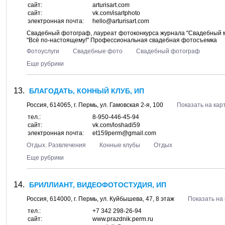
сайт:
arturisart.com
сайт:
vk.com/isartphoto
электронная почта:
hello@arturisart.com
Свадебный фотограф, лауреат фотоконкурса журнала "Свадебный
"Всё по-настоящему!" Профессиональная свадебная фотосъемка
Фотоуслуги
Свадебные фото
Свадебный фотограф
Еще рубрики
БЛАГОДАТЬ, КОННЫЙ КЛУБ, ИП
Россия,
614065
, г.
Пермь
, ул.
Гамовская 2-я, 100
Показать на кар
тел.:
8-950-446-45-94
сайт:
vk.com/loshadi59
электронная почта:
et159perm@gmail.com
Отдых. Развлечения
Конные клубы
Отдых
Еще рубрики
БРИЛЛИАНТ, ВИДЕОФОТОСТУДИЯ, ИП
Россия,
614000
, г.
Пермь
, ул.
Куйбышева, 47
, 8 этаж
Показать на
тел.:
+7 342 298-26-94
сайт:
www.prazdnik.perm.ru