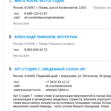
WHITE ROOM, ФОТОСТУДИЯ
Россия,
614087
, г.
Пермь
, шоссе
Космонавтов, 120/1
Показать на
тел.:
8-999-125-51-67
сайт:
vk.com/whiteroomphotostudio
Фотоуслуги
АЛЕКСАНДР ПИМОНОВ, ФОТОГРАФ
Россия,
614000
, г.
Пермь
Показать на карте
тел.:
8-902-830-43-72
Фотоуслуги
АРТ-СТУДИЯ 7, СВАДЕБНЫЙ САЛОН, ИП
Россия,
618400
,
Пермский край
, г.
Березники
, ул.
Пятилетки, 39
(рядо
тел.:
+7 3424 43-11-17
сайт:
vk.com/studioseven
электронная почта:
artstudio7@bk.ru
Арт-Студия 7 - новое слово в организации мероприятий в городе Бе
организации и проведению свадебных торжеств, юбилеев, корпорат
также масштабных концертов на основных площадках города. Боль
мышление нашей команды - залог успеха Вашего праздника. Наши ..