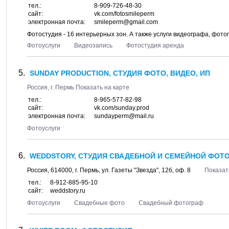
тел.:
8-909-726-48-30
сайт:
vk.com/fotosmileperm
электронная почта:
smileperm@gmail.com
Фотостудия - 16 интерьерных зон. А также услуги видеографа, фот
Фотоуслуги
Видеозапись
Фотостудия аренда
SUNDAY PRODUCTION, СТУДИЯ ФОТО, ВИДЕО, ИП
Россия, г.
Пермь
Показать на карте
тел.:
8-965-577-82-98
сайт:
vk.com/sunday.prod
электронная почта:
sundayperm@mail.ru
Фотоуслуги
WEDDSTORY, СТУДИЯ СВАДЕБНОЙ И СЕМЕЙНОЙ ФОТ
Россия,
614000
, г.
Пермь
, ул.
Газеты "Звезда", 12б
, оф. 8
Показат
тел.:
8-912-885-95-10
сайт:
weddstory.ru
Фотоуслуги
Свадебные фото
Свадебный фотограф