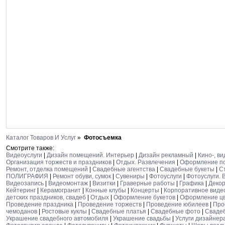
Каталог Товаров И Услуг
»
Фотосъемка
Смотрите также:
Видеоуслуги
|
Дизайн помещений. Интерьер
|
Дизайн рекламный
|
Кино-, в
Организация торжеств и праздников
|
Отдых. Развлечения
|
Оформление п
Ремонт, отделка помещений
|
Свадебные агентства
|
Свадебные букеты
|
С
ПОЛИГРАФИЯ
|
Ремонт обуви, сумок
|
Сувениры
|
Фотоуслуги
|
Фотоуслуги. 
Видеозапись
|
Видеомонтаж
|
Визитки
|
Граверные работы
|
Графика
|
Деко
Кейтеринг
|
Керамогранит
|
Конные клубы
|
Концерты
|
Корпоративное виде
детских праздников, свадеб
|
Отдых
|
Оформление букетов
|
Оформление ц
Проведение праздника
|
Проведение торжеств
|
Проведение юбилеев
|
Про
чемоданов
|
Ростовые куклы
|
Свадебные платья
|
Свадебные фото
|
Сваде
Украшение свадебного автомобиля
|
Украшение свадьбы
|
Услуги дизайнер