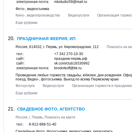
электронная почта:
mkstudio59@mail.ru
Фото-, видеосъемка
Кино-, видеопроизводство
Видеоуслуги
Организация торжес
Еще рубрики
ПРАЗДНИЧНАЯ ФЕЕРИЯ, ИП
Россия,
614032
, г.
Пермь
, ул.
Кировоградская, 112
Показать на к
тел.:
+7 342 270-10-30
сайт:
праздник-пермь.рф
сайт:
vk.com/club18330992
электронная почта:
brodnikoff@bk.ru
Проведение любых торжеств: свадьбы, юбилеи, дни рождения. Оформ
поезд. Видео-, фотосъемка. Выезд по всему Пермскому краю
Фотоуслуги
Видеоуслуги
Организация торжеств и празднико
Еще рубрики
СВАДЕБНОЕ ФОТО, АГЕНТСТВО
Россия, г.
Пермь
,
Показать на карте
тел.:
8-912-888-51-40
Свадебные фото, фотосъемка, видеосъемка, перезапись