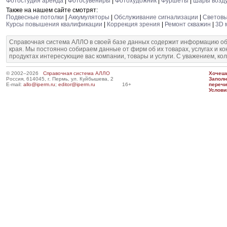
Фотостудия аренда
|
Фотосувениры
|
Фотохудожник
|
Фуршеты
|
Шары возд
Также на нашем сайте смотрят:
Подвесные потолки
|
Аккумуляторы
|
Обслуживание сигнализации
|
Световы
Курсы повышения квалификации
|
Коррекция зрения
|
Ремонт скважин
|
3D 
Справочная система АЛЛО в своей базе данных содержит информацию об
края. Мы постоянно собираем данные от фирм об их товарах, услугах и к
продуктах интересующие вас компании, товары и услуги. С уважением, ко
© 2002–2026
Справочная система АЛЛО
Хочешь
Россия, 614045, г. Пермь, ул. Куйбышева, 2
Запол
E-mail:
allo@iperm.ru
;
editor@iperm.ru
16+
перечи
Услови