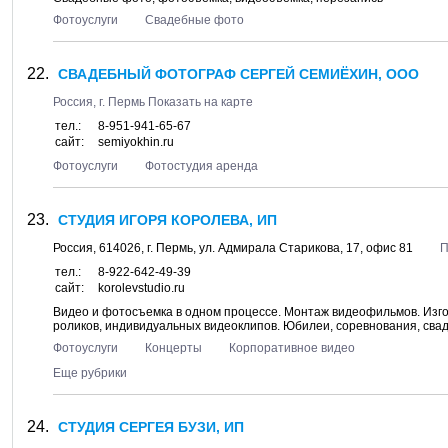
Фотоуслуги
Свадебные фото
СВАДЕБНЫЙ ФОТОГРАФ СЕРГЕЙ СЕМИЁХИН, ООО
Россия, г.
Пермь
Показать на карте
тел.:
8-951-941-65-67
сайт:
semiyokhin.ru
Фотоуслуги
Фотостудия аренда
СТУДИЯ ИГОРЯ КОРОЛЕВА, ИП
Россия,
614026
, г.
Пермь
, ул.
Адмирала Старикова, 17
, офис 81
П
тел.:
8-922-642-49-39
сайт:
korolevstudio.ru
Видео и фотосъемка в одном процессе. Монтаж видеофильмов. Изг
роликов, индивидуальных видеоклипов. Юбилеи, соревнования, сва
Фотоуслуги
Концерты
Корпоративное видео
Еще рубрики
СТУДИЯ СЕРГЕЯ БУЗИ, ИП