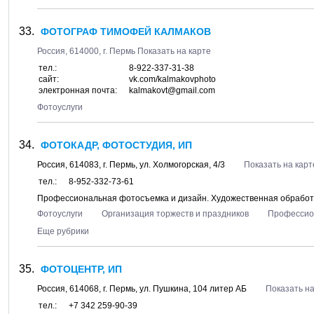
ФОТОГРАФ ТИМОФЕЙ КАЛМАКОВ
Россия,
614000
, г.
Пермь
Показать на карте
тел.:
8-922-337-31-38
сайт:
vk.com/kalmakovphoto
электронная почта:
kalmakovt@gmail.com
Фотоуслуги
ФОТОКАДР, ФОТОСТУДИЯ, ИП
Россия,
614083
, г.
Пермь
, ул.
Холмогорская, 4/3
Показать на карт
тел.:
8-952-332-73-61
Профессиональная фотосъемка и дизайн. Художественная обработ
Фотоуслуги
Организация торжеств и праздников
Профессио
Еще рубрики
ФОТОЦЕНТР, ИП
Россия,
614068
, г.
Пермь
, ул.
Пушкина, 104 литер АБ
Показать на
тел.:
+7 342 259-90-39