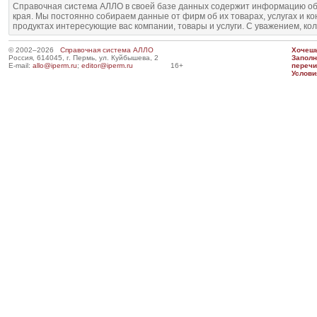
Справочная система АЛЛО в своей базе данных содержит информацию об
края. Мы постоянно собираем данные от фирм об их товарах, услугах и к
продуктах интересующие вас компании, товары и услуги. С уважением, ко
© 2002–2026
Справочная система АЛЛО
Хочешь
Россия, 614045, г. Пермь, ул. Куйбышева, 2
Запол
E-mail:
allo@iperm.ru
;
editor@iperm.ru
16+
перечи
Услови