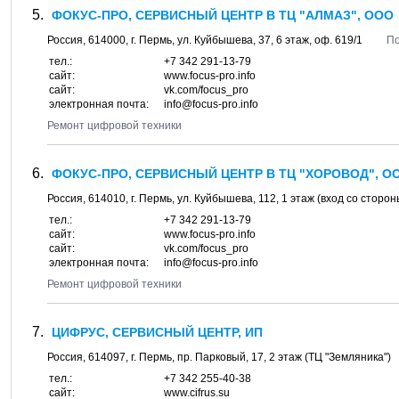
ФОКУС-ПРО, СЕРВИСНЫЙ ЦЕНТР В ТЦ "АЛМАЗ", ООО
Россия,
614000
, г.
Пермь
, ул.
Куйбышева, 37
, 6 этаж, оф. 619/1
По
тел.:
+7 342 291-13-79
сайт:
www.focus-pro.info
сайт:
vk.com/focus_pro
электронная почта:
info@focus-pro.info
Ремонт цифровой техники
ФОКУС-ПРО, СЕРВИСНЫЙ ЦЕНТР В ТЦ "ХОРОВОД", О
Россия,
614010
, г.
Пермь
, ул.
Куйбышева, 112
, 1 этаж (вход со сторо
тел.:
+7 342 291-13-79
сайт:
www.focus-pro.info
сайт:
vk.com/focus_pro
электронная почта:
info@focus-pro.info
Ремонт цифровой техники
ЦИФРУС, СЕРВИСНЫЙ ЦЕНТР, ИП
Россия,
614097
, г.
Пермь
, пр.
Парковый, 17
, 2 этаж (ТЦ "Земляника")
тел.:
+7 342 255-40-38
сайт:
www.cifrus.su