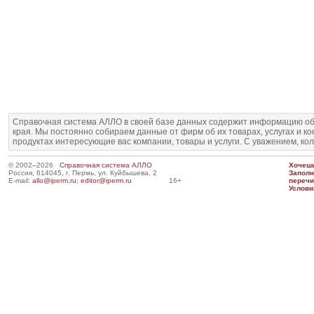
Справочная система АЛЛО в своей базе данных содержит информацию об
края. Мы постоянно собираем данные от фирм об их товарах, услугах и к
продуктах интересующие вас компании, товары и услуги. С уважением, ко
© 2002–2026
Справочная система АЛЛО
Хочешь
Россия, 614045, г. Пермь, ул. Куйбышева, 2
Запол
E-mail:
allo@iperm.ru
;
editor@iperm.ru
16+
перечи
Услови