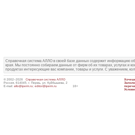
Справочная система АЛЛО в своей базе данных содержит информацию об
края. Мы постоянно собираем данные от фирм об их товарах, услугах и к
продуктах интересующие вас компании, товары и услуги. С уважением, ко
© 2002–2026
Справочная система АЛЛО
Хочешь
Россия, 614045, г. Пермь, ул. Куйбышева, 2
Запол
E-mail:
allo@iperm.ru
;
editor@iperm.ru
16+
перечи
Услови