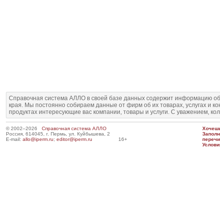
Справочная система АЛЛО в своей базе данных содержит информацию об
края. Мы постоянно собираем данные от фирм об их товарах, услугах и к
продуктах интересующие вас компании, товары и услуги. С уважением, ко
© 2002–2026
Справочная система АЛЛО
Хочешь
Россия, 614045, г. Пермь, ул. Куйбышева, 2
Запол
E-mail:
allo@iperm.ru
;
editor@iperm.ru
16+
перечи
Услови