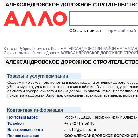
АЛЕКСАНДРОВСКОЕ ДОРОЖНОЕ СТРОИТЕЛЬСТВО, А
Область поиска:
Пермский край
Каталог Рубрик Пермского Края
»
АЛЕКСАНДРОВСКИЙ РАЙОН
»
АЛЕКСАН
Строительство, Ремонт Дорог
»
АЛЕКСАНДРОВСКОЕ ДОРОЖНОЕ СТРОИ
АЛЕКСАНДРОВСКОЕ ДОРОЖНОЕ СТРОИТЕЛЬСТВ
Товары и услуги компании
Содержание земляного полотна и водоотвода на основной дороге, съезда
уборка мусора, удаление снежного вала с обочин. Вывоз снега, укреплен
от снега и мусора, очитска и мойка дорожных знаков. Ремонт асфальтоб
покрытия на дорогах. Автопарк: самосвалы, тракторы, грейдеры, погрузч
Контактная информация
Почтовый адрес
Россия, 618320, Пермский край г. Алекса
Телефон
+7 34274 3-58-99
Электронная почта
ads.10@yandex.ru
Полное название
ООО АЛЕКСАНДРОВСКОЕ ДОРОЖНОЕ 