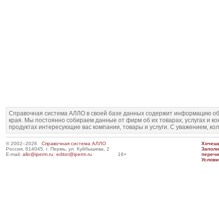
Справочная система АЛЛО в своей базе данных содержит информацию об
края. Мы постоянно собираем данные от фирм об их товарах, услугах и к
продуктах интересующие вас компании, товары и услуги. С уважением, ко
© 2002–2026
Справочная система АЛЛО
Хочешь
Россия, 614045, г. Пермь, ул. Куйбышева, 2
Запол
E-mail:
allo@iperm.ru
;
editor@iperm.ru
16+
перечи
Услови