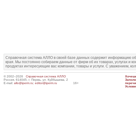
Справочная система АЛЛО в своей базе данных содержит информацию об
края. Мы постоянно собираем данные от фирм об их товарах, услугах и к
продуктах интересующие вас компании, товары и услуги. С уважением, ко
© 2002–2026
Справочная система АЛЛО
Хочешь
Россия, 614045, г. Пермь, ул. Куйбышева, 2
Запол
E-mail:
allo@iperm.ru
;
editor@iperm.ru
16+
перечи
Услови