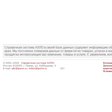
Справочная система АЛЛО в своей базе данных содержит информацию об
края. Мы постоянно собираем данные от фирм об их товарах, услугах и к
продуктах интересующие вас компании, товары и услуги. С уважением, ко
© 2002–2026
Справочная система АЛЛО
Хочешь
Россия, 614045, г. Пермь, ул. Куйбышева, 2
Запол
E-mail:
allo@iperm.ru
;
editor@iperm.ru
16+
перечи
Услови