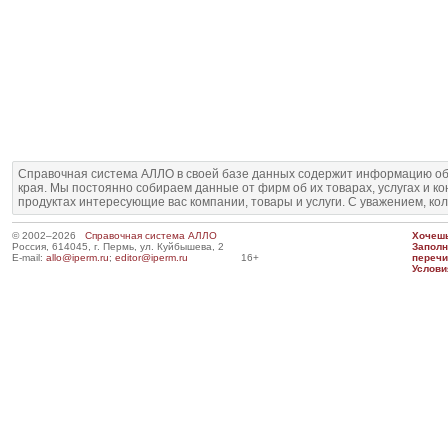
Справочная система АЛЛО в своей базе данных содержит информацию об
края. Мы постоянно собираем данные от фирм об их товарах, услугах и к
продуктах интересующие вас компании, товары и услуги. С уважением, ко
© 2002–2026
Справочная система АЛЛО
Хочешь
Россия, 614045, г. Пермь, ул. Куйбышева, 2
Запол
E-mail:
allo@iperm.ru
;
editor@iperm.ru
16+
перечи
Услови