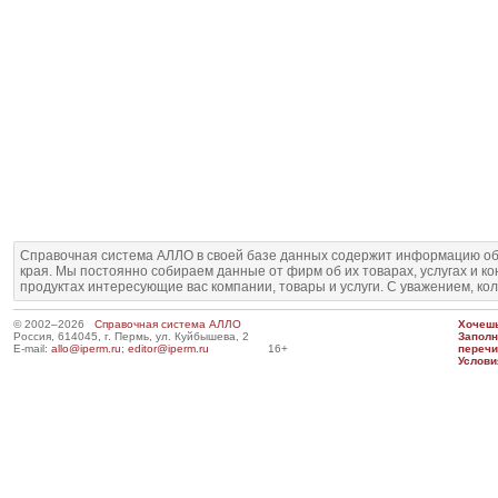
Справочная система АЛЛО в своей базе данных содержит информацию об
края. Мы постоянно собираем данные от фирм об их товарах, услугах и к
продуктах интересующие вас компании, товары и услуги. С уважением, ко
© 2002–2026
Справочная система АЛЛО
Хочешь
Россия, 614045, г. Пермь, ул. Куйбышева, 2
Запол
E-mail:
allo@iperm.ru
;
editor@iperm.ru
16+
перечи
Услови