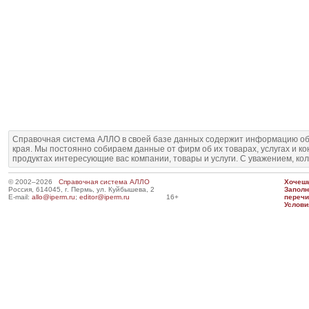
Справочная система АЛЛО в своей базе данных содержит информацию об
края. Мы постоянно собираем данные от фирм об их товарах, услугах и к
продуктах интересующие вас компании, товары и услуги. С уважением, ко
© 2002–2026
Справочная система АЛЛО
Хочешь
Россия, 614045, г. Пермь, ул. Куйбышева, 2
Запол
E-mail:
allo@iperm.ru
;
editor@iperm.ru
16+
перечи
Услови