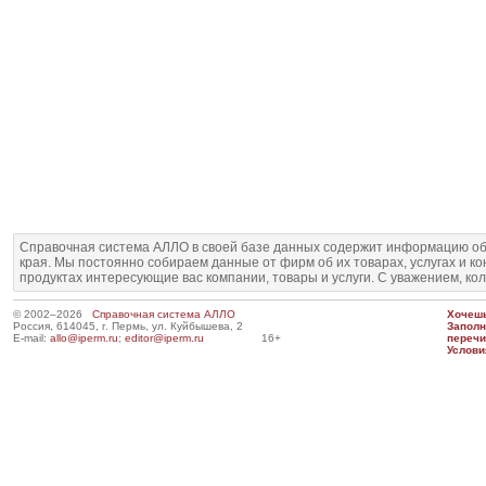
Справочная система АЛЛО в своей базе данных содержит информацию об
края. Мы постоянно собираем данные от фирм об их товарах, услугах и к
продуктах интересующие вас компании, товары и услуги. С уважением, ко
© 2002–2026
Справочная система АЛЛО
Хочешь
Россия, 614045, г. Пермь, ул. Куйбышева, 2
Запол
E-mail:
allo@iperm.ru
;
editor@iperm.ru
16+
перечи
Услови