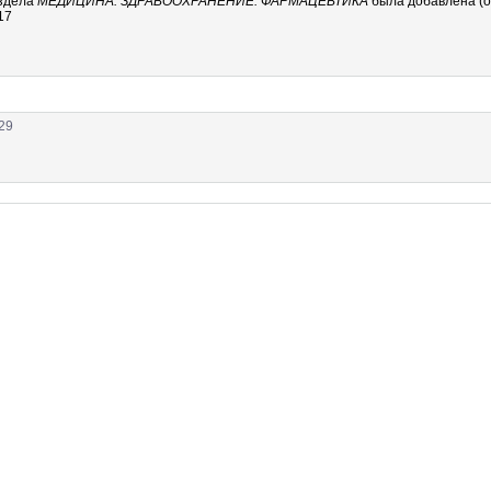
здела
МЕДИЦИНА. ЗДРАВООХРАНЕНИЕ. ФАРМАЦЕВТИКА
была добавлена (о
17
 29