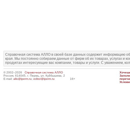
Справочная система АЛЛО в своей базе данных содержит информацию об
края. Мы постоянно собираем данные от фирм об их товарах, услугах и к
продуктах интересующие вас компании, товары и услуги. С уважением, ко
© 2002–2026
Справочная система АЛЛО
Хочешь
Россия, 614045, г. Пермь, ул. Куйбышева, 2
Запол
E-mail:
allo@iperm.ru
;
editor@iperm.ru
16+
перечи
Услови