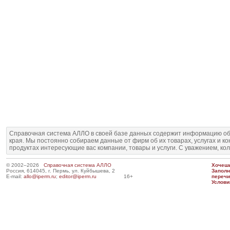
Справочная система АЛЛО в своей базе данных содержит информацию об
края. Мы постоянно собираем данные от фирм об их товарах, услугах и к
продуктах интересующие вас компании, товары и услуги. С уважением, ко
© 2002–2026
Справочная система АЛЛО
Хочешь
Россия, 614045, г. Пермь, ул. Куйбышева, 2
Запол
E-mail:
allo@iperm.ru
;
editor@iperm.ru
16+
перечи
Услови