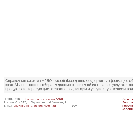
Справочная система АЛЛО в своей базе данных содержит информацию об
края. Мы постоянно собираем данные от фирм об их товарах, услугах и к
продуктах интересующие вас компании, товары и услуги. С уважением, ко
© 2002–2026
Справочная система АЛЛО
Хочешь
Россия, 614045, г. Пермь, ул. Куйбышева, 2
Запол
E-mail:
allo@iperm.ru
;
editor@iperm.ru
16+
перечи
Услови