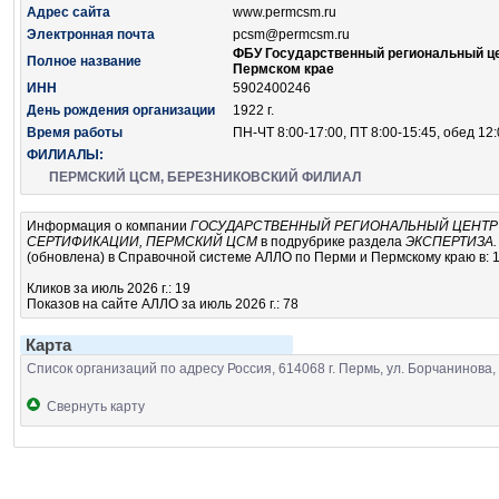
Адрес сайта
www.permcsm.ru
Электронная почта
pcsm@permcsm.ru
ФБУ Государственный региональный це
Полное название
Пермском крае
ИНН
5902400246
День рождения организации
1922 г.
Время работы
ПН-ЧТ 8:00-17:00, ПТ 8:00-15:45, обед 12
ФИЛИАЛЫ:
ПЕРМСКИЙ ЦСМ, БЕРЕЗНИКОВСКИЙ ФИЛИАЛ
Информация о компании
ГОСУДАРСТВЕННЫЙ РЕГИОНАЛЬНЫЙ ЦЕНТР 
СЕРТИФИКАЦИИ, ПЕРМСКИЙ ЦСМ
в подрубрике
раздела
ЭКСПЕРТИЗА.
(обновлена) в Справочной системе АЛЛО по Перми и Пермскому краю в: 1
Кликов за июль 2026 г.: 19
Показов на сайте АЛЛО за июль 2026 г.: 78
Карта
Список организаций по адресу Россия, 614068 г. Пермь, ул. Борчанинова,
Свернуть карту