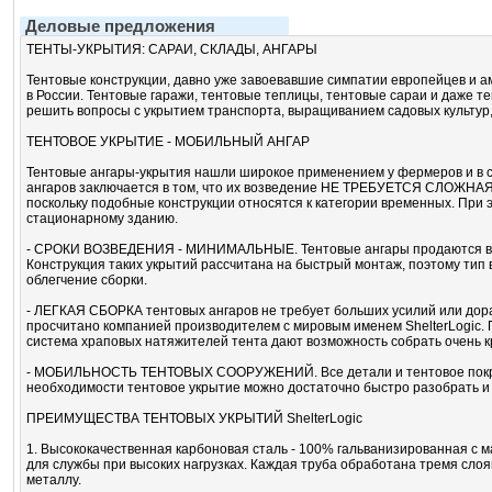
Деловые предложения
ТЕНТЫ-УКРЫТИЯ: САРАИ, СКЛАДЫ, АНГАРЫ
Тентовые конструкции, давно уже завоевавшие симпатии европейцев и а
в России. Тентовые гаражи, тентовые теплицы, тентовые сараи и даже те
решить вопросы с укрытием транспорта, выращиванием садовых культур,
ТЕНТОВОЕ УКРЫТИЕ - МОБИЛЬНЫЙ АНГАР
Тентовые ангары-укрытия нашли широкое применением у фермеров и в сф
ангаров заключается в том, что их возведение НЕ ТРЕБУЕТСЯ СЛОЖ
поскольку подобные конструкции относятся к категории временных. При 
стационарному зданию.
- СРОКИ ВОЗВЕДЕНИЯ - МИНИМАЛЬНЫЕ. Тентовые ангары продаются в п
Конструкция таких укрытий рассчитана на быстрый монтаж, поэтому тип
облегчение сборки.
- ЛЕГКАЯ СБОРКА тентовых ангаров не требует больших усилий или дора
просчитано компанией производителем с мировым именем ShelterLogic.
система храповых натяжителей тента дают возможность собрать очень к
- МОБИЛЬНОСТЬ ТЕНТОВЫХ СООРУЖЕНИЙ. Все детали и тентовое покрыт
необходимости тентовое укрытие можно достаточно быстро разобрать и 
ПРЕИМУЩЕСТВА ТЕНТОВЫХ УКРЫТИЙ ShelterLogic
1. Высококачественная карбоновая сталь - 100% гальванизированная с 
для службы при высоких нагрузках. Каждая труба обработана тремя слоя
металлу.