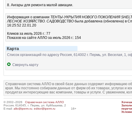
8. Ангары для ремонта малой авиации.
Информация о компании
ТЕНТЫ-УКРЫТИЯ НОВОГО ПОКОЛЕНИЯ SHELT
ЛЕСНОЕ ХОЗЯЙСТВО. САДОВОДСТВО
была добавлена (обновлена) в Сп
16:25:52 22.01.20
Кликов за июль 2026 г.: 77
Показов на сайте АЛЛО за июль 2026 г.: 154
Карта
Список организаций по адресу Россия, 614002 г. Пермь, ул. Веселая, 1, оф
Свернуть карту
Справочная система АЛЛО в своей базе данных содержит информацию об
края. Мы постоянно собираем данные от фирм об их товарах, услугах и к
продуктах интересующие вас компании, товары и услуги. С уважением, ко
© 2002–2026
Справочная система АЛЛО
Хочешь
Россия, 614045, г. Пермь, ул. Куйбышева, 2
Запол
E-mail:
allo@iperm.ru
;
editor@iperm.ru
16+
перечи
Услови