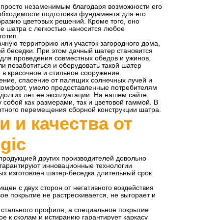
 просто незаменимым благодаря возможности его
необходимости подготовки фундамента для его
бразию цветовых решений. Кроме того, оно
е шатра с легкостью наносится любое
готип.
чную территорию или участок загородного дома,
ей беседки. При этом дачный шатер становится
для проведения совместных обедов и ужинов,
ли позаботиться и оборудовать такой шатер
в красочное и стильное сооружение.
ение, спасение от палящих солнечных лучей и
 комфорт, умело предоставленные потребителям
 долгих лет ее эксплуатации. На нашем сайте
собой как размерами, так и цветовой гаммой. В
ортного перемещения сборной конструкции шатра.
 и качества от
ogic
й продукцией других производителей довольно
и гарантируют инновационные технологии
ых изготовлен шатер-беседка длительный срок
ен с двух сторон от негативного воздействия
ое покрытие не растрескивается, не выгорает и
х стального профиля, а специальное покрытие
е к сколам и истиранию гарантирует каркасу