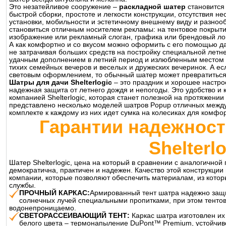
Это незатейливое сооружение –
раскладной шатер
становится
быстрой сборки, простоте и легкости конструкции, отсутствия 
установки, мобильности и эстетичному внешнему виду и разноо
становиться отличным носителем рекламы: на тентовое покрыти
изображение или рекламный слоган, графика или брендовый ло
А как комфортно и со вкусом можно оформить с его помощью да
не затрачивая больших средств на постройку специальной летн
удачным дополнением в летний период и излюбленным местом 
тихих семейных вечеров и веселых и дружеских вечеринок. А ес
световым оформлением, то обычный шатер может превратиться 
Шатры для дачи Shelterlogic
– это праздник и хорошее настро
надежная защита от летнего дождя и непогоды. Это удобство и
компанией Shelterlogic, которая станет полезной на протяжении
представлено несколько моделей шатров Popup отличных между 
комплекте к каждому из них идет сумка на колесиках для комф
Гарантии надежности
Shelterl
Шатер Shelterlogic, цена на который в сравнении с аналогично
демократична, практичен и надежен. Качество этой конструкци
компании, которые позволяют обеспечить материалам, из котор
службы.
ПРОЧНЫЙ КАРКАС:
Армированный тент шатра надежно защищ
солнечных лучей специальными пропитками, при этом тентов
водонепроницаемо.
СВЕТОРАССЕИВАЮЩИЙ ТЕНТ:
Каркас шатра изготовлен и
белого цвета – термонапыление DuPont™ Premium, устойчиво