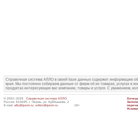
Справочная система АЛЛО в своей базе данных содержит информацию об
края. Мы постоянно собираем данные от фирм об их товарах, услугах и к
продуктах интересующие вас компании, товары и услуги. С уважением, ко
© 2002–2026
Справочная система АЛЛО
Хочешь
Россия, 614045, г. Пермь, ул. Куйбышева, 2
Запол
E-mail:
allo@iperm.ru
;
editor@iperm.ru
16+
перечи
Услови