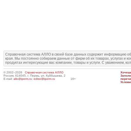
Справочная система АЛЛО в своей базе данных содержит информацию об
края. Мы постоянно собираем данные от фирм об их товарах, услугах и к
продуктах интересующие вас компании, товары и услуги. С уважением, ко
© 2002–2026
Справочная система АЛЛО
Хочешь
Россия, 614045, г. Пермь, ул. Куйбышева, 2
Запол
E-mail:
allo@iperm.ru
;
editor@iperm.ru
16+
перечи
Услови