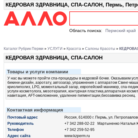
КЕДРОВАЯ ЗДРАВНИЦА, СПА-САЛОН, Пермь, Петро
Область поиска:
Пермский край
Каталог Рубрик Перми
»
УСЛУГИ
»
Красота
»
Салоны Красоты
»
КЕДРОВА
КЕДРОВАЯ ЗДРАВНИЦА, СПА-САЛОН
Товары и услуги компании
У нас вы можете пройти спа-процедуры в кедровой бочке. Оказываем усл
бикини-дизайн, аэротату, автозагар, упражнения с аппаратом Свинг-маш
криолиполиз, LPG, моментальный загар, европейский маникюр, спа-педи
услуги косметолога, мезотерапия, контурная пластика,аппаратная косме
навитация, AFT-омоложение, удаление пигментации,биозавивка ресниц.
Контактная информация
Почтовый адрес
Россия, 614000 г. Пермь, ул. Петропавлов
Руководитель
+7 342 288-02-22
Мартыненко Наталья 
Телефон
+7 342 259-52-95
Адрес сайта
www.kzperm.ru