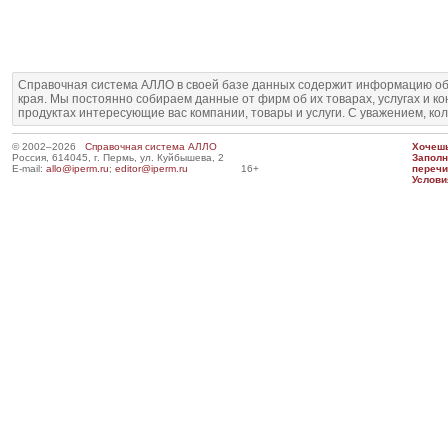
Справочная система АЛЛО в своей базе данных содержит информацию об
края. Мы постоянно собираем данные от фирм об их товарах, услугах и к
продуктах интересующие вас компании, товары и услуги. С уважением, ко
© 2002–2026
Справочная система АЛЛО
Хочешь
Россия, 614045, г. Пермь, ул. Куйбышева, 2
Запол
E-mail:
allo@iperm.ru
;
editor@iperm.ru
16+
перечи
Услови