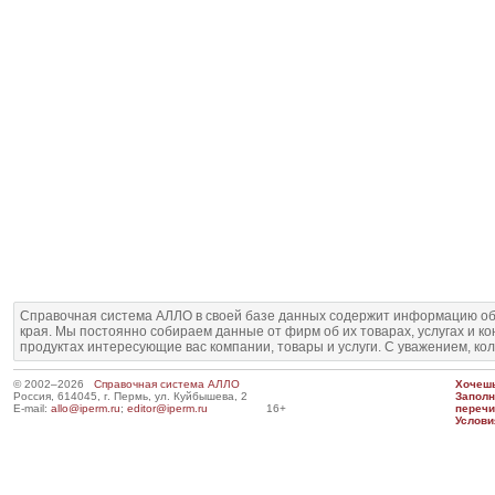
Справочная система АЛЛО в своей базе данных содержит информацию об
края. Мы постоянно собираем данные от фирм об их товарах, услугах и к
продуктах интересующие вас компании, товары и услуги. С уважением, ко
© 2002–2026
Справочная система АЛЛО
Хочешь
Россия, 614045, г. Пермь, ул. Куйбышева, 2
Запол
E-mail:
allo@iperm.ru
;
editor@iperm.ru
16+
перечи
Услови