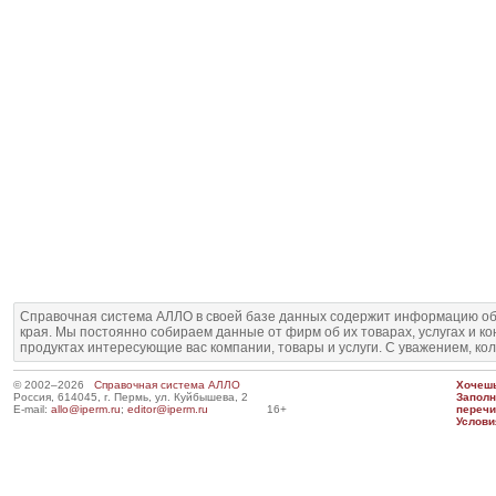
Справочная система АЛЛО в своей базе данных содержит информацию об
края. Мы постоянно собираем данные от фирм об их товарах, услугах и к
продуктах интересующие вас компании, товары и услуги. С уважением, ко
© 2002–2026
Справочная система АЛЛО
Хочешь
Россия, 614045, г. Пермь, ул. Куйбышева, 2
Запол
E-mail:
allo@iperm.ru
;
editor@iperm.ru
16+
перечи
Услови