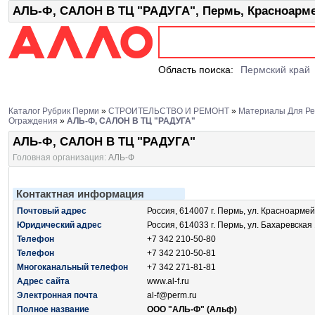
АЛЬ-Ф, САЛОН В ТЦ "РАДУГА", Пермь, Красноармей
Область поиска:
Пермский край
Каталог Рубрик Перми
»
СТРОИТЕЛЬСТВО И РЕМОНТ
»
Материалы Для Ре
Ограждения
»
АЛЬ-Ф, САЛОН В ТЦ "РАДУГА"
АЛЬ-Ф, САЛОН В ТЦ "РАДУГА"
Головная организация:
АЛЬ-Ф
Контактная информация
Почтовый адрес
Россия, 614007 г. Пермь, ул. Красноармейс
Юридический адрес
Россия, 614033 г. Пермь, ул. Бахаревская 
Телефон
+7 342 210-50-80
Телефон
+7 342 210-50-81
Многоканальный телефон
+7 342 271-81-81
Адрес сайта
www.al-f.ru
Электронная почта
al-f@perm.ru
Полное название
ООО "АЛЬ-Ф" (Альф)