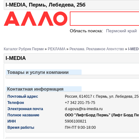
I-MEDIA, Пермь, Лебедева, 25б
Область поиска:
Пермский край
Каталог Рубрик Перми
»
РЕКЛАМА
»
Реклама. Рекламное Агентство
»
I-MED
I-MEDIA
Товары и услуги компании
Контактная информация
Почтовый адрес
Россия, 614017 г. Пермь, ул. Лебедева, 25
Телефон
+7 342 201-75-75
Электронная почта
d.ugova@ra-imedia.ru
Полное название
ООО "ЛифтБорд Пермь" (Лифт Борд Пе
ИНН
5906100821
Время работы
ПН-ПТ 9:00-18:00