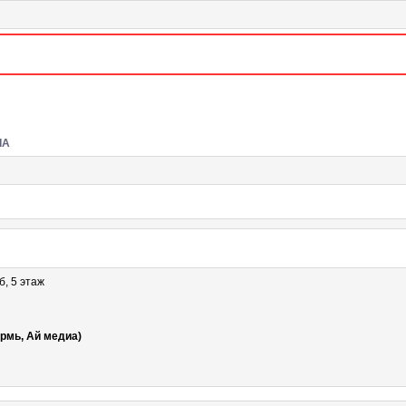
IA
б, 5 этаж
рмь, Ай медиа)