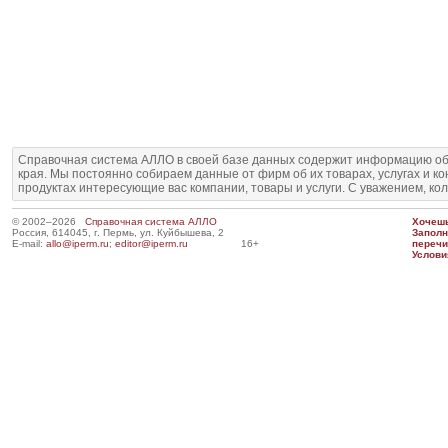
Справочная система АЛЛО в своей базе данных содержит информацию об
края. Мы постоянно собираем данные от фирм об их товарах, услугах и к
продуктах интересующие вас компании, товары и услуги. С уважением, ко
© 2002–2026
Справочная система АЛЛО
Хочешь
Россия, 614045, г. Пермь, ул. Куйбышева, 2
Запол
E-mail:
allo@iperm.ru
;
editor@iperm.ru
16+
перечи
Услови