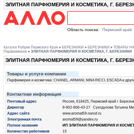
ЭЛИТНАЯ ПАРФЮМЕРИЯ И КОСМЕТИКА, Г. БЕРЕЗНИК
Область поиска:
Пермский край
Каталог Рубрик Пермского Края
»
БЕРЕЗНИКИ
»
БЕРЕЗНИКИ
»
ТОВАРЫ Н
Парфюмерия
»
ЭЛИТНАЯ ПАРФЮМЕРИЯ И КОСМЕТИКА, Г. БЕРЕЗНИКИ
ЭЛИТНАЯ ПАРФЮМЕРИЯ И КОСМЕТИКА, Г. БЕРЕЗ
Товары и услуги компании
Парфюмерия и косметика: CHANEL, ARMANI, NINA RICCI, ESCADA и друг
Контактная информация
Почтовый адрес
Россия, 618425, Пермский край г. Березник
Директор
8-902-806-43-27
Суходулова Татьяна Ми
Адрес сайта
www.aromat59.narod.ru
Электронная почта
aromat59@yandex.ru
Полное название
ИП ЭЛИТНАЯ ПАРФЮМЕРИЯ И КОСМЕТИ
Количество работников
15