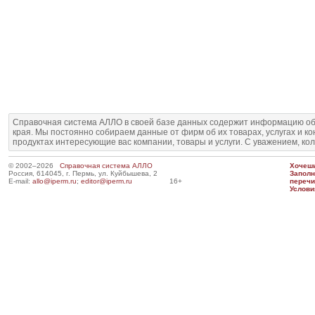
Справочная система АЛЛО в своей базе данных содержит информацию об
края. Мы постоянно собираем данные от фирм об их товарах, услугах и к
продуктах интересующие вас компании, товары и услуги. С уважением, ко
© 2002–2026
Справочная система АЛЛО
Хочешь
Россия, 614045, г. Пермь, ул. Куйбышева, 2
Запол
E-mail:
allo@iperm.ru
;
editor@iperm.ru
16+
перечи
Услови