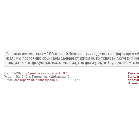
Справочная система АЛЛО в своей базе данных содержит информацию об
края. Мы постоянно собираем данные от фирм об их товарах, услугах и к
продуктах интересующие вас компании, товары и услуги. С уважением, ко
© 2002–2026
Справочная система АЛЛО
Хочешь
Россия, 614045, г. Пермь, ул. Куйбышева, 2
Запол
E-mail:
allo@iperm.ru
;
editor@iperm.ru
16+
перечи
Услови