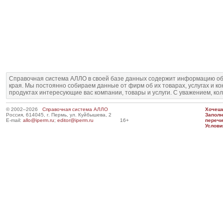
Справочная система АЛЛО в своей базе данных содержит информацию об
края. Мы постоянно собираем данные от фирм об их товарах, услугах и к
продуктах интересующие вас компании, товары и услуги. С уважением, ко
© 2002–2026
Справочная система АЛЛО
Хочешь
Россия, 614045, г. Пермь, ул. Куйбышева, 2
Запол
E-mail:
allo@iperm.ru
;
editor@iperm.ru
16+
перечи
Услови