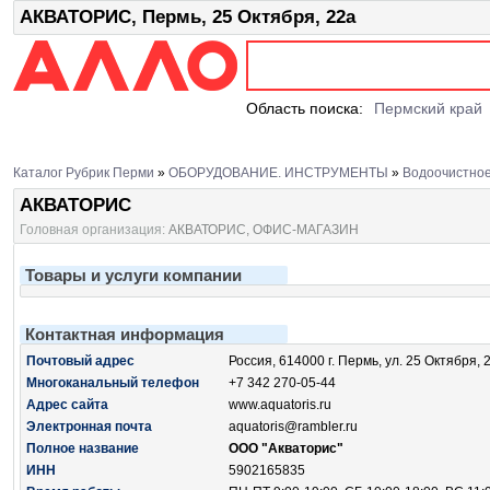
АКВАТОРИС, Пермь, 25 Октября, 22а
Область поиска:
Пермский край
Каталог Рубрик Перми
»
ОБОРУДОВАНИЕ. ИНСТРУМЕНТЫ
»
Водоочистно
АКВАТОРИС
Головная организация:
АКВАТОРИС, ОФИС-МАГАЗИН
Товары и услуги компании
Контактная информация
Почтовый адрес
Россия, 614000 г. Пермь, ул. 25 Октября, 
Многоканальный телефон
+7 342 270-05-44
Адрес сайта
www.aquatoris.ru
Электронная почта
aquatoris@rambler.ru
Полное название
ООО "Акваторис"
ИНН
5902165835