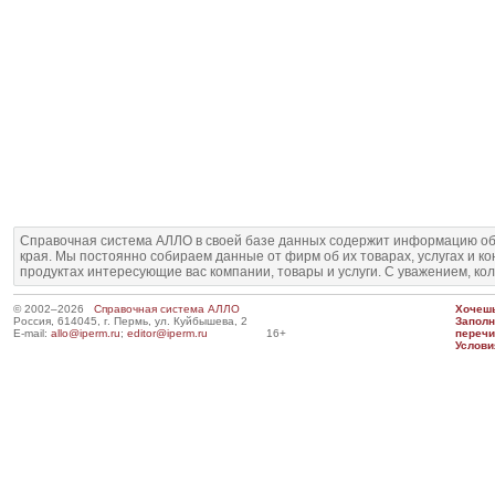
Справочная система АЛЛО в своей базе данных содержит информацию об
края. Мы постоянно собираем данные от фирм об их товарах, услугах и к
продуктах интересующие вас компании, товары и услуги. С уважением, ко
© 2002–2026
Справочная система АЛЛО
Хочешь
Россия, 614045, г. Пермь, ул. Куйбышева, 2
Запол
E-mail:
allo@iperm.ru
;
editor@iperm.ru
16+
перечи
Услови