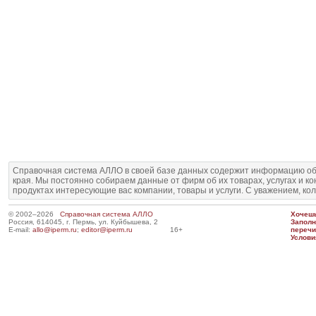
Справочная система АЛЛО в своей базе данных содержит информацию об
края. Мы постоянно собираем данные от фирм об их товарах, услугах и к
продуктах интересующие вас компании, товары и услуги. С уважением, ко
© 2002–2026
Справочная система АЛЛО
Хочешь
Россия, 614045, г. Пермь, ул. Куйбышева, 2
Запол
E-mail:
allo@iperm.ru
;
editor@iperm.ru
16+
перечи
Услови