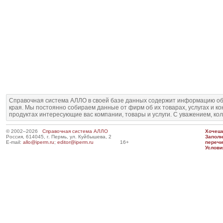
Справочная система АЛЛО в своей базе данных содержит информацию об
края. Мы постоянно собираем данные от фирм об их товарах, услугах и к
продуктах интересующие вас компании, товары и услуги. С уважением, ко
© 2002–2026
Справочная система АЛЛО
Хочешь
Россия, 614045, г. Пермь, ул. Куйбышева, 2
Запол
E-mail:
allo@iperm.ru
;
editor@iperm.ru
16+
перечи
Услови