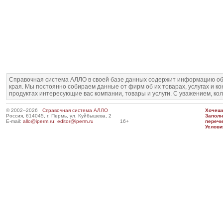
Справочная система АЛЛО в своей базе данных содержит информацию об
края. Мы постоянно собираем данные от фирм об их товарах, услугах и к
продуктах интересующие вас компании, товары и услуги. С уважением, ко
© 2002–2026
Справочная система АЛЛО
Хочешь
Россия, 614045, г. Пермь, ул. Куйбышева, 2
Запол
E-mail:
allo@iperm.ru
;
editor@iperm.ru
16+
перечи
Услови