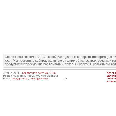
Справочная система АЛЛО в своей базе данных содержит информацию об
края. Мы постоянно собираем данные от фирм об их товарах, услугах и к
продуктах интересующие вас компании, товары и услуги. С уважением, ко
© 2002–2026
Справочная система АЛЛО
Хочешь
Россия, 614045, г. Пермь, ул. Куйбышева, 2
Запол
E-mail:
allo@iperm.ru
;
editor@iperm.ru
16+
перечи
Услови