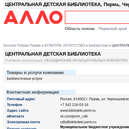
ЦЕНТРАЛЬНАЯ ДЕТСКАЯ БИБЛИОТЕКА, Пермь, Чер
Область поиска:
Пермский край
Каталог Рубрик Перми
»
КУЛЬТУРА. ИСКУССТВО
»
Библиотеки
»
ЦЕНТРАЛ
ЦЕНТРАЛЬНАЯ ДЕТСКАЯ БИБЛИОТЕКА
Головная организация:
ОБЪЕДИНЕНИЕ МУНИЦИПАЛЬНЫХ БИБЛИОТЕК
Товары и услуги компании
Библиотечные услуги
Контактная информация
Почтовый адрес
Россия, 614002 г. Пермь, ул. Чернышевско
Телефон
+7 342 216-03-16
Адрес сайта
www.biblioteki.perm.ru
вКонтакте
vk.com/perm_cdb
Электронная почта
cdb@biblioteki.perm.ru
Муниципальное бюджетное учреждени