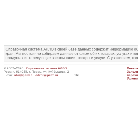
Справочная система АЛЛО в своей базе данных содержит информацию об
края. Мы постоянно собираем данные от фирм об их товарах, услугах и к
продуктах интересующие вас компании, товары и услуги. С уважением, ко
© 2002–2026
Справочная система АЛЛО
Хочешь
Россия, 614045, г. Пермь, ул. Куйбышева, 2
Запол
E-mail:
allo@iperm.ru
;
editor@iperm.ru
16+
перечи
Услови