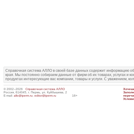
Справочная система АЛЛО в своей базе данных содержит информацию об
края. Мы постоянно собираем данные от фирм об их товарах, услугах и к
продуктах интересующие вас компании, товары и услуги. С уважением, ко
© 2002–2026
Справочная система АЛЛО
Хочешь
Россия, 614045, г. Пермь, ул. Куйбышева, 2
Запол
E-mail:
allo@iperm.ru
;
editor@iperm.ru
16+
перечи
Услови