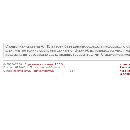
Справочная система АЛЛО в своей базе данных содержит информацию об
края. Мы постоянно собираем данные от фирм об их товарах, услугах и к
продуктах интересующие вас компании, товары и услуги. С уважением, ко
© 2002–2026
Справочная система АЛЛО
Хочешь
Россия, 614045, г. Пермь, ул. Куйбышева, 2
Запол
E-mail:
allo@iperm.ru
;
editor@iperm.ru
16+
перечи
Услови